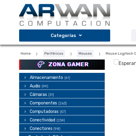
Saltar
Saltar
a
al
la
contenido
navegación
B
Categorías
d
p
Home
Periféricos
Mouses
Mouse Logitech 
ZONA GAMER
Almacenamiento
(61)
Audio
(99)
Cámaras
(31)
Componentes
(263)
Computadoras
(57)
Conectividad
(234)
Conectores
(98)