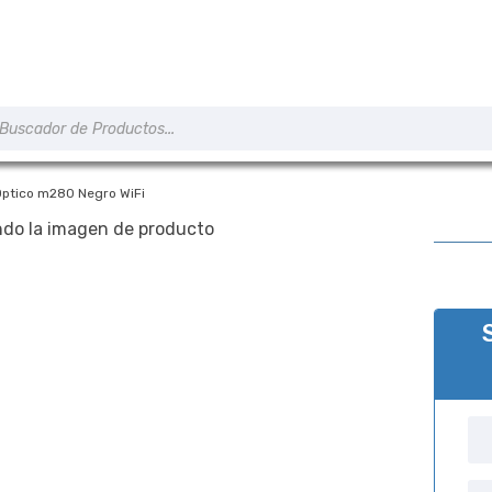
úsqueda
e
roductos
Optico m280 Negro WiFi