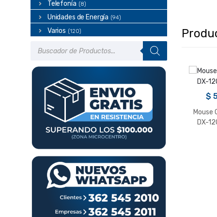
Telefonía
(8)
Unidades de Energía
(94)
Varios
Produ
(120)
Búsqueda
de
productos
$
5
Mouse 
DX-12