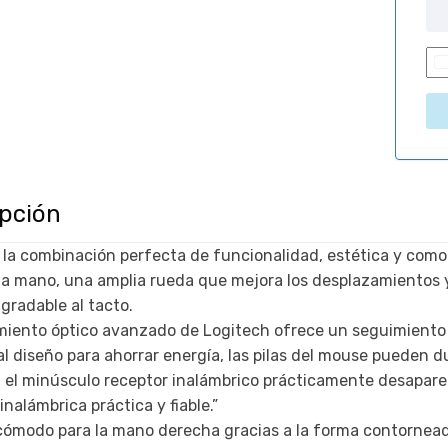
ipción
i
 la combinación perfecta de funcionalidad, estética y como
la mano, una amplia rueda que mejora los desplazamientos 
agradable al tacto.
imiento óptico avanzado de Logitech ofrece un seguimiento 
 al diseño para ahorrar energía, las pilas del mouse pueden 
 el minúsculo receptor inalámbrico prácticamente desaparec
nalámbrica práctica y fiable.”
ómodo para la mano derecha gracias a la forma contornea