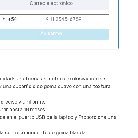
+54
A
r
Avisarme
g
e
n
t
n
didad: una forma asimétrica exclusiva que se
a
y una superficie de goma suave con una textura
+
5
preciso y uniforme.
4
durar hasta 18 meses.
e en el puerto USB de la laptop y Proporciona una
da con recubrimiento de goma blanda.