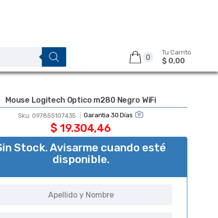
Tu Carrito
0
$ 0,00
Mouse Logitech Optico m280 Negro WiFi
Garantia 30 Días
Sku:
097855107435
$
19.304,46
Sin Stock. Avisarme cuando esté
disponible.