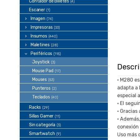
Contador de Billetes
(4)
Escaner
(1)
Imagen
(74)
Impresoras
(33)
Insumos
(440)
Maletines
(28)
Periféricos
(115)
Joystick
(3)
Descr
Mouse Pad
(17)
Mouses
• M280 es
(53)
adapta a 
Punteros
(2)
especial 
Teclados
(40)
• El segu
Racks
(29)
• Gracias
Sillas Gamer
(11)
• Además,
Sin categoría
(3)
conexión i
Smartwatch
(9)
Uso más c