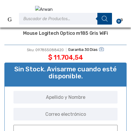
Saltar
Saltar
a
al
Búsqueda
la
contenido
de
0
productos
navegación
Mouse Logitech Optico m185 Gris WiFi
Garantia 30 Días
Sku:
097855088420
$
11.704,54
Sin Stock. Avisarme cuando esté
disponible.