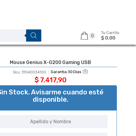
Tu Carrito
0
$ 0,00
Mouse Genius X-G200 Gaming USB
Garantia 30 Días
Sku:
31040034100
$
7.417,90
Sin Stock. Avisarme cuando esté
disponible.