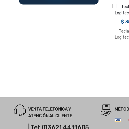
$
3
Tecl
Logite
VENTA TELEFÓNICA Y
MÉTOD
ATENCIÓN AL CLIENTE
| Tel: (0362) 4411605