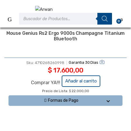
Saltar
Saltar
a
al
Búsqueda
la
contenido
de
0
productos
navegación
Mouse Genius Rs2 Ergo 9000s Champagne Titanium
Bluetooth
Garantia 30 Días
Sku:
4710268260998
$
17.600,00
Añadir al carrito
Comprar YA!!!
Mouse
Precio de Lista: $ 22.000,00
Genius Rs2
Ergo 9000s
Formas de Pago
Champagne
Titanium
Bluetooth
cantidad