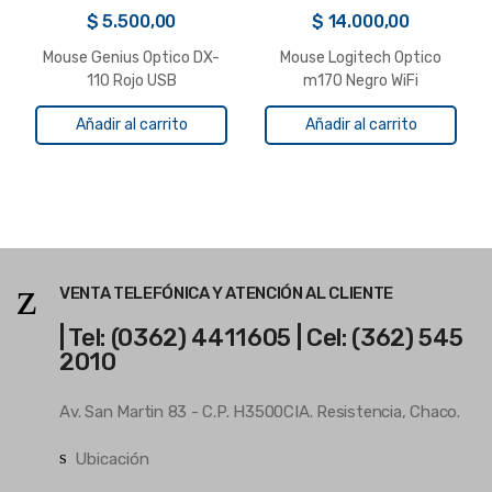
$
5.500,00
$
14.000,00
Mouse Genius Optico DX-
Mouse Logitech Optico
110 Rojo USB
m170 Negro WiFi
Añadir al carrito
Añadir al carrito
VENTA TELEFÓNICA Y ATENCIÓN AL CLIENTE
| Tel: (0362) 4411605 | Cel: (362) 545
2010
Av. San Martin 83 - C.P. H3500CIA. Resistencia, Chaco.
Ubicación