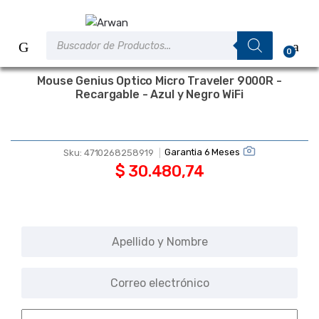
Saltar
Saltar
a
al
Búsqueda
la
contenido
de
0
productos
navegación
Mouse Genius Optico Micro Traveler 9000R -
Recargable - Azul y Negro WiFi
Garantia 6 Meses
Sku:
4710268258919
$
30.480,74
Sin Stock. Avisarme cuando esté
disponible.