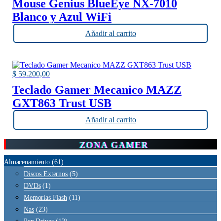
Mouse Genius BlueEye NX-7010
Blanco y Azul WiFi
Añadir al carrito
$
59.200,00
Teclado Gamer Mecanico MAZZ
GXT863 Trust USB
Añadir al carrito
ZONA GAMER
Almacenamiento
(61)
Discos Externos
(5)
DVDs
(1)
Memorias Flash
(11)
Nas
(23)