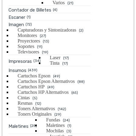
Varios
(21)
Contador de Billetes
(4)
Escaner
(1)
Imagen
(72)
Capturadoras y Sintonizadoras
(2)
Monitores
(27)
Proyectores
(13)
Soportes
(11)
Televisores
(19)
Laser
(17)
Impresoras
(34)
Tinta
(17)
Insumos
(439)
Cartuchos Epson
(49)
Cartuchos Epson Alternativos
(88)
Cartuchos HP
(49)
Cartuchos HP Alternativos
(65)
Cintas
(5)
Resmas
(12)
Toners Alternativos
(142)
Toners Originales
(29)
Fundas
(24)
Maletines
Maletines
(28)
(1)
Mochilas
(3)