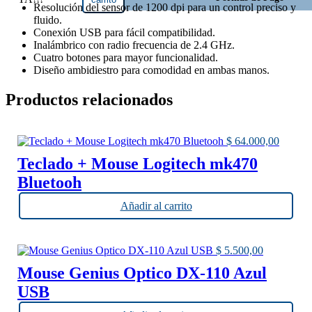
Genius
Resolución del sensor de 1200 dpi para un control preciso y
BlueEye
fluido.
NX-
Conexión USB para fácil compatibilidad.
7125
Inalámbrico con radio frecuencia de 2.4 GHz.
Rojo y
Cuatro botones para mayor funcionalidad.
Dorado
Diseño ambidiestro para comodidad en ambas manos.
WiFi
cantidad
Productos relacionados
$
64.000,00
Teclado + Mouse Logitech mk470
Bluetooh
Añadir al carrito
$
5.500,00
Mouse Genius Optico DX-110 Azul
USB