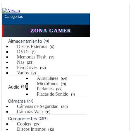
Saltar
Saltar
a
al
la
contenido
Categorías
navegación
ZONA GAMER
Almacenamiento
(61)
Discos Externos
(5)
DVDs
(1)
Memorias Flash
(11)
Nas
(23)
Pen Drives
(12)
Varios
(9)
Auriculares
(64)
Micrófonos
(11)
Audio
(98)
Parlantes
(22)
Placas de Sonido
(1)
Cámaras
(31)
Cámaras de Seguridad
(20)
Cámaras Web
(11)
Componentes
(259)
Coolers
(29)
Discos Internos
(12)