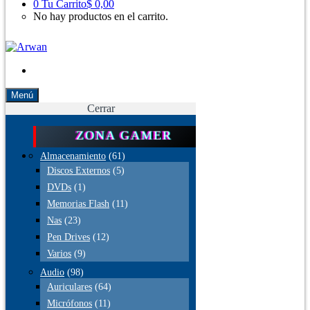
0
Tu Carrito
$ 0,00
No hay productos en el carrito.
Menú
Cerrar
ZONA GAMER
Almacenamiento
(61)
Discos Externos
(5)
DVDs
(1)
Memorias Flash
(11)
Nas
(23)
Pen Drives
(12)
Varios
(9)
Audio
(98)
Auriculares
(64)
Micrófonos
(11)