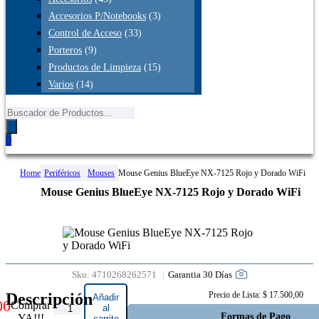
Accesorios P/Notebooks
(3)
Control de Acceso
(33)
Porteros
(9)
Productos de Limpieza
(15)
Varios
(14)
Búsqueda
de
productos
0
Home
Periféricos
Mouses
Mouse Genius BlueEye NX-7125 Rojo y Dorado WiFi
Mouse Genius BlueEye NX-7125 Rojo y Dorado WiFi
Garantia 30 Días
Sku:
4710268262571
Descripción
Precio de Lista: $ 17.500,00
Añadir
00
Comprar
Mouse
al
Formas de Pago
YA!!!
carrito