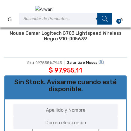
Saltar
Saltar
a
al
Búsqueda
la
contenido
de
0
productos
navegación
Mouse Gamer Logitech G703 Lightspeed Wireless
Negro 910-005639
Garantia 6 Meses
Sku:
097855147943
$
97.955,11
Sin Stock. Avisarme cuando esté
disponible.