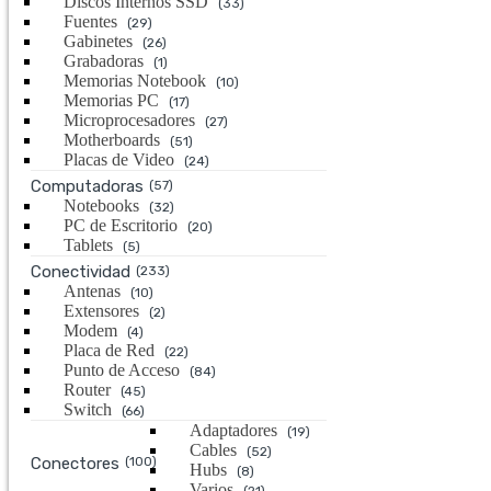
Discos Internos SSD
(33)
Fuentes
(29)
Gabinetes
(26)
Grabadoras
(1)
Memorias Notebook
(10)
Memorias PC
(17)
Microprocesadores
(27)
Motherboards
(51)
Placas de Video
(24)
Computadoras
(57)
Notebooks
(32)
PC de Escritorio
(20)
Tablets
(5)
Conectividad
(233)
Antenas
(10)
Extensores
(2)
Modem
(4)
Placa de Red
(22)
Punto de Acceso
(84)
Router
(45)
Switch
(66)
Adaptadores
(19)
Cables
(52)
Conectores
(100)
Hubs
(8)
Varios