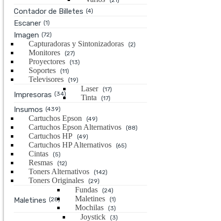
(21)
Contador de Billetes
(4)
Escaner
(1)
Imagen
(72)
Capturadoras y Sintonizadoras
(2)
Monitores
(27)
Proyectores
(13)
Soportes
(11)
Televisores
(19)
Laser
(17)
Impresoras
(34)
Tinta
(17)
Insumos
(439)
Cartuchos Epson
(49)
Cartuchos Epson Alternativos
(88)
Cartuchos HP
(49)
Cartuchos HP Alternativos
(65)
Cintas
(5)
Resmas
(12)
Toners Alternativos
(142)
Toners Originales
(29)
Fundas
(24)
Maletines
Maletines
(28)
(1)
Mochilas
(3)
Joystick
(3)