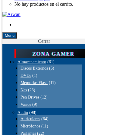
No hay productos en el carrito.
Menú
Cerrar
ZONA GAMER
Almacenamiento
(61)
Discos Externos
(5)
DVDs
(1)
Memorias Flash
(11)
Nas
(23)
Pen Drives
(12)
Varios
(9)
Audio
(98)
Auriculares
(64)
Micrófonos
(11)
Parlantes
(22)