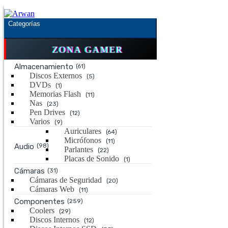
Saltar
Saltar
a
al
Categorías
la
contenido
navegación
ZONA GAMER
Almacenamiento
(61)
Discos Externos
(5)
DVDs
(1)
Memorias Flash
(11)
Nas
(23)
Pen Drives
(12)
Varios
(9)
Auriculares
(64)
Micrófonos
(11)
Audio
(98)
Parlantes
(22)
Placas de Sonido
(1)
Cámaras
(31)
Cámaras de Seguridad
(20)
Cámaras Web
(11)
Componentes
(259)
Coolers
(29)
Discos Internos
(12)