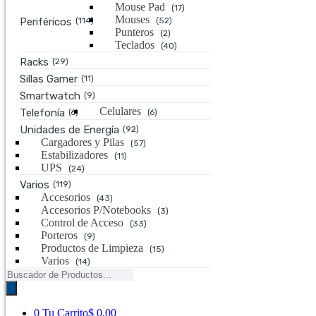
Mouse Pad
(17)
Mouses
Periféricos
(114)
(52)
Punteros
(2)
Teclados
(40)
Racks
(29)
Sillas Gamer
(11)
Smartwatch
(9)
Celulares
Telefonía
(6)
(6)
Unidades de Energía
(92)
Cargadores y Pilas
(57)
Estabilizadores
(11)
UPS
(24)
Varios
(119)
Accesorios
(43)
Accesorios P/Notebooks
(3)
Control de Acceso
(33)
Porteros
(9)
Productos de Limpieza
(15)
Varios
(14)
Búsqueda
de
productos
0
Tu Carrito
$ 0,00