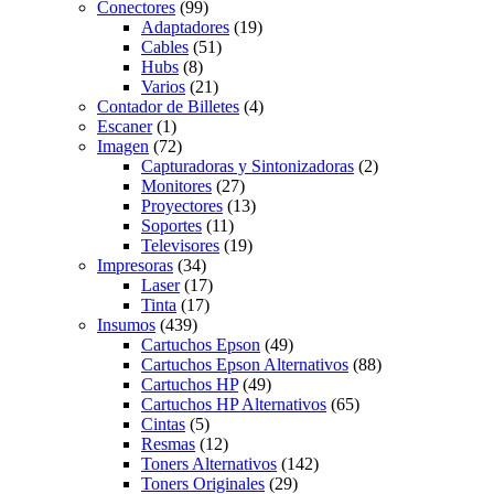
Conectores
(99)
Adaptadores
(19)
Cables
(51)
Hubs
(8)
Varios
(21)
Contador de Billetes
(4)
Escaner
(1)
Imagen
(72)
Capturadoras y Sintonizadoras
(2)
Monitores
(27)
Proyectores
(13)
Soportes
(11)
Televisores
(19)
Impresoras
(34)
Laser
(17)
Tinta
(17)
Insumos
(439)
Cartuchos Epson
(49)
Cartuchos Epson Alternativos
(88)
Cartuchos HP
(49)
Cartuchos HP Alternativos
(65)
Cintas
(5)
Resmas
(12)
Toners Alternativos
(142)
Toners Originales
(29)