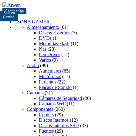
Saltar
Saltar
a
al
Categorías
Solo en
Solo en
Solo en
Solo en
Solo en
Solo en
Solo en
la
contenido
Combo!
Combo!
Combo!
Combo!
Combo!
Combo!
Combo!
navegación
ZONA GAMER
Almacenamiento
(61)
Discos Externos
(5)
DVDs
(1)
Memorias Flash
(11)
Nas
(23)
Pen Drives
(12)
Varios
(9)
Audio
(99)
Auriculares
(65)
Micrófonos
(11)
Parlantes
(22)
Placas de Sonido
(1)
Cámaras
(31)
Cámaras de Seguridad
(20)
Cámaras Web
(11)
Componentes
(260)
Coolers
(29)
Discos Internos
(12)
Discos Internos SSD
(33)
Fuentes
(29)