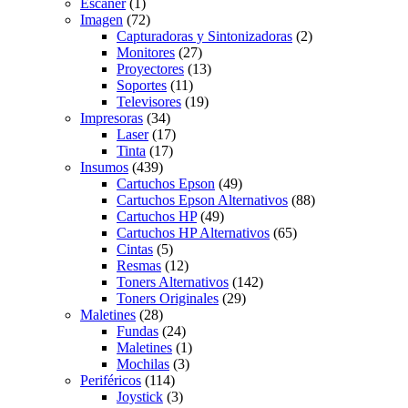
Escaner
(1)
Imagen
(72)
Capturadoras y Sintonizadoras
(2)
Monitores
(27)
Proyectores
(13)
Soportes
(11)
Televisores
(19)
Impresoras
(34)
Laser
(17)
Tinta
(17)
Insumos
(439)
Cartuchos Epson
(49)
Cartuchos Epson Alternativos
(88)
Cartuchos HP
(49)
Cartuchos HP Alternativos
(65)
Cintas
(5)
Resmas
(12)
Toners Alternativos
(142)
Toners Originales
(29)
Maletines
(28)
Fundas
(24)
Maletines
(1)
Mochilas
(3)
Periféricos
(114)
Joystick
(3)