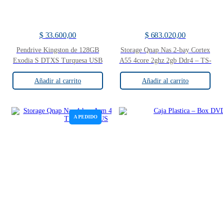
$
33.600,00
$
683.020,00
Pendrive Kingston de 128GB
Storage Qnap Nas 2-bay Cortex
Exodia S DTXS Turquesa USB
A55 4core 2ghz 2gb Ddr4 – TS-
3.2
233-US
Añadir al carrito
Añadir al carrito
A PEDIDO