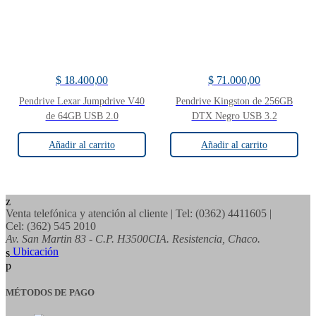
$
18.400,00
$
71.000,00
Pendrive Lexar Jumpdrive V40
Pendrive Kingston de 256GB
de 64GB USB 2.0
DTX Negro USB 3.2
Añadir al carrito
Añadir al carrito
Venta telefónica y atención al cliente
| Tel: (0362) 4411605 |
Cel: (362) 545 2010
Av. San Martin 83 - C.P. H3500CIA. Resistencia, Chaco.
Ubicación
MÉTODOS DE PAGO