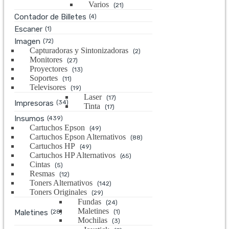
Varios
(21)
Contador de Billetes
(4)
Escaner
(1)
Imagen
(72)
Capturadoras y Sintonizadoras
(2)
Monitores
(27)
Proyectores
(13)
Soportes
(11)
Televisores
(19)
Laser
(17)
Impresoras
(34)
Tinta
(17)
Insumos
(439)
Cartuchos Epson
(49)
Cartuchos Epson Alternativos
(88)
Cartuchos HP
(49)
Cartuchos HP Alternativos
(65)
Cintas
(5)
Resmas
(12)
Toners Alternativos
(142)
Toners Originales
(29)
Fundas
(24)
Maletines
Maletines
(28)
(1)
Mochilas
(3)