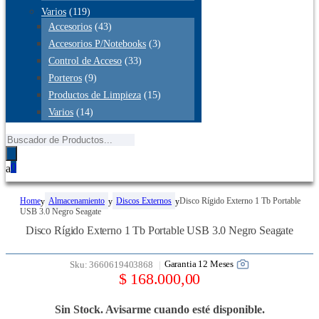
Varios
(119)
Accesorios
(43)
Accesorios P/Notebooks
(3)
Control de Acceso
(33)
Porteros
(9)
Productos de Limpieza
(15)
Varios
(14)
Búsqueda
de
productos
0
Home
Almacenamiento
Discos Externos
Disco Rígido Externo 1 Tb Portable
USB 3.0 Negro Seagate
Disco Rígido Externo 1 Tb Portable USB 3.0 Negro Seagate
Garantia 12 Meses
Sku:
3660619403868
$
168.000,00
Sin Stock. Avisarme cuando esté disponible.