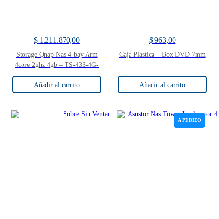
$
1.211.870,00
$
963,00
Storage Qnap Nas 4-bay Arm
Caja Plastica – Box DVD 7mm
4core 2ghz 4gb – TS-433-4G-
US
Añadir al carrito
Añadir al carrito
A PEDIDO