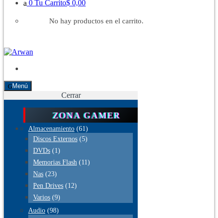
0
Tu Carrito
$ 0,00
No hay productos en el carrito.
Menú
Cerrar
ZONA GAMER
Almacenamiento
(61)
Discos Externos
(5)
DVDs
(1)
Memorias Flash
(11)
Nas
(23)
Pen Drives
(12)
Varios
(9)
Audio
(98)