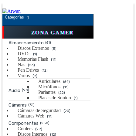
Saltar
Saltar
a
al
la
contenido
Categorías
navegación
ZONA GAMER
Almacenamiento
(61)
Discos Externos
(5)
DVDs
(1)
Memorias Flash
(11)
Nas
(23)
Pen Drives
(12)
Varios
(9)
Auriculares
(64)
Micrófonos
(11)
Audio
(98)
Parlantes
(22)
Placas de Sonido
(1)
Cámaras
(31)
Cámaras de Seguridad
(20)
Cámaras Web
(11)
Componentes
(258)
Coolers
(29)
Discos Internos
(12)