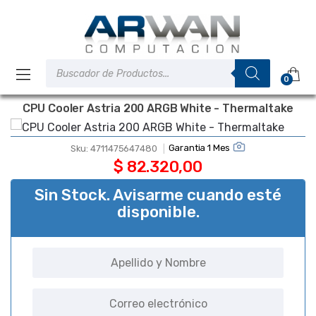
Saltar
Saltar
a
al
la
contenido
navegación
Búsqueda
de
0
productos
CPU Cooler Astria 200 ARGB White - Thermaltake
Garantia 1 Mes
Sku:
4711475647480
$
82.320,00
Sin Stock. Avisarme cuando esté
disponible.