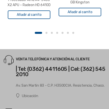
GB Kingston
X2 APU – Radeon HD 6410D
– FM1
Añadir al carrito
Añadir al carrito
VENTA TELEFÓNICA Y ATENCIÓN AL CLIENTE
| Tel: (0362) 4411605 | Cel: (362) 545
2010
Av. San Martin 83 - C.P. H3500CIA. Resistencia, Chaco.
Ubicación