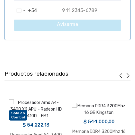
+54
A
r
Avisarme
g
e
n
t
i
n
a
Productos relacionados
+
5
4
Solo en
Combo!
$
544.000,00
$
54.222,13
Memoria DDR4 3200Mhz 16
Procesador Amd A4-3400