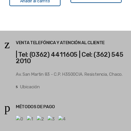
Añadir al carrito
VENTA TELEFÓNICA Y ATENCIÓN AL CLIENTE
| Tel: (0362) 4411605 | Cel: (362) 545
2010
Av. San Martin 83 - C.P. H3500CIA. Resistencia, Chaco.
Ubicación
MÉTODOS DE PAGO