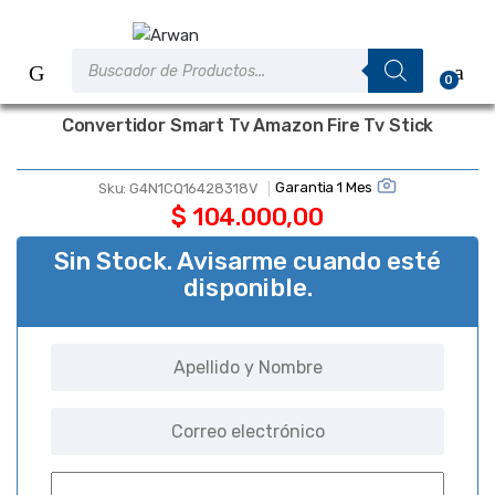
Saltar
Saltar
a
al
Búsqueda
la
contenido
de
0
productos
navegación
Convertidor Smart Tv Amazon Fire Tv Stick
Garantia 1 Mes
Sku:
G4N1CQ16428318V
$
104.000,00
Sin Stock. Avisarme cuando esté
disponible.