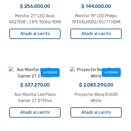
$
256.000,00
$
144.000,00
Monitor 27″ LED Asus
Monitor 19″ LED Philips
VA27EHF-J IPS 100Hz HDMI
193V5LHSB2/55/77 HDMI
Wide
VGA Wide
Añadir al carrito
Añadir al carrito
A PEDIDO
A PEDIDO
$
637.270,00
$
2.085.290,00
Aoc Monitor Led Plano
Proyector Benq Eh600
Gamer 27 2790vx
White
Añadir al carrito
Añadir al carrito