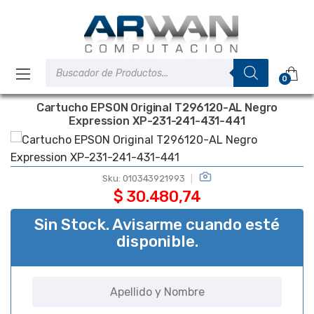
Saltar
Saltar
a
al
la
contenido
navegación
Búsqueda
de
0
productos
Cartucho EPSON Original T296120-AL Negro
Expression XP-231-241-431-441
Sku:
010343921993
$
30.480,74
Sin Stock. Avisarme cuando esté
disponible.