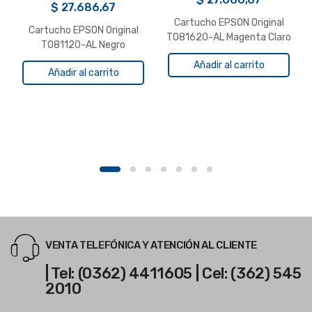
$
27.686,67
Cartucho EPSON Original
Cartucho EPSON Original
T081620-AL Magenta Claro
T081120-AL Negro
R270/1410/RX610/t50
Añadir al carrito
Añadir al carrito
VENTA TELEFÓNICA Y ATENCIÓN AL CLIENTE
| Tel: (0362) 4411605 | Cel: (362) 545
2010