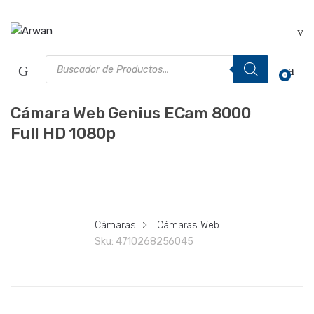
Saltar
Saltar
a
al
la
contenido
navegación
Búsqueda
de
0
productos
Cámara Web Genius ECam 8000
Full HD 1080p
Cámaras
>
Cámaras Web
Sku:
4710268256045