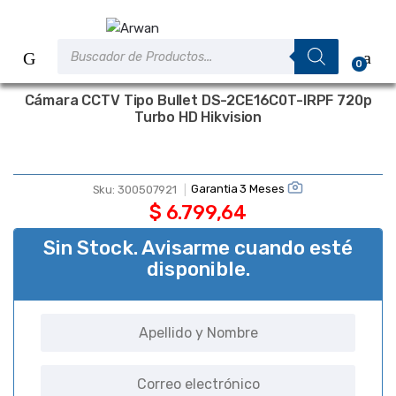
Saltar
Saltar
a
al
Búsqueda
la
contenido
de
0
productos
navegación
Cámara CCTV Tipo Bullet DS-2CE16C0T-IRPF 720p
Turbo HD Hikvision
Garantia 3 Meses
Sku:
300507921
$
6.799,64
Sin Stock. Avisarme cuando esté
disponible.