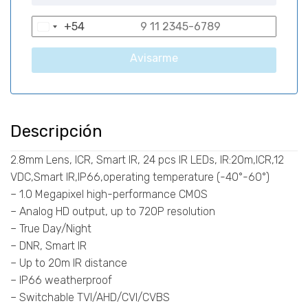
+54
A
r
Avisarme
g
e
n
t
Descripción
i
n
2.8mm Lens, ICR, Smart IR, 24 pcs IR LEDs, IR:20m,ICR,12
a
VDC,Smart IR,IP66,operating temperature (-40°-60°)
+
– 1.0 Megapixel high-performance CMOS
5
– Analog HD output, up to 720P resolution
4
– True Day/Night
– DNR, Smart IR
– Up to 20m IR distance
– IP66 weatherproof
– Switchable TVI/AHD/CVI/CVBS