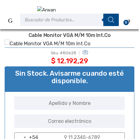
Saltar
Saltar
a
al
Búsqueda
la
contenido
de
0
productos
navegación
Cable Monitor VGA M/M 10m Int.Co
Sku:
4150628
$
12.192,29
Sin Stock. Avisarme cuando esté
disponible.
+54