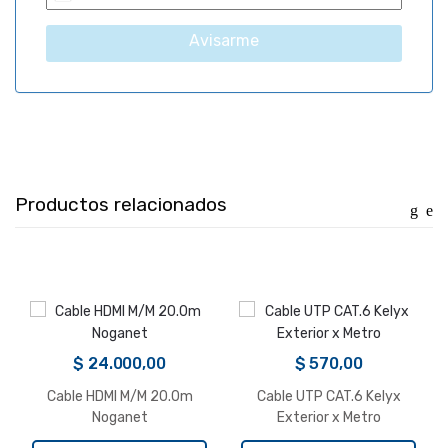
A
r
Avisarme
g
e
n
t
i
n
a
Productos relacionados
+
5
4
$
24.000,00
$
570,00
Cable HDMI M/M 20.0m
Cable UTP CAT.6 Kelyx
Noganet
Exterior x Metro