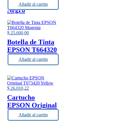
T082120-AL
Añadir al carrito
Negro
$
25.600,00
Botella de Tinta
EPSON T664320
Magenta
Añadir al carrito
$
26.010,22
Cartucho
EPSON Original
T073420 Yellow
Añadir al carrito