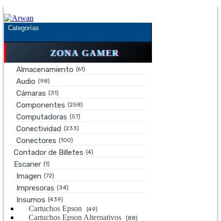
Saltar
Saltar
a
al
la
contenido
Categorías
navegación
ZONA GAMER
Almacenamiento
(61)
Audio
(98)
Cámaras
(31)
Componentes
(258)
Computadoras
(57)
Conectividad
(233)
Conectores
(100)
Contador de Billetes
(4)
Escaner
(1)
Imagen
(72)
Impresoras
(34)
Insumos
(439)
Cartuchos Epson
(49)
Cartuchos Epson Alternativos
(88)