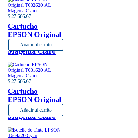
$
27.686,67
Cartucho
EPSON Original
T082620-AL
Añadir al carrito
Magenta Claro
$
27.686,67
Cartucho
EPSON Original
T081620-AL
Añadir al carrito
Magenta Claro