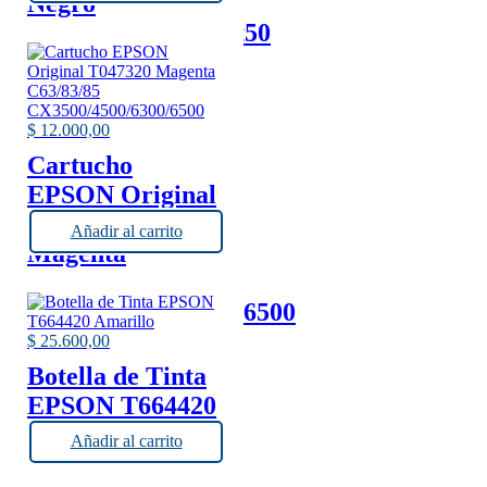
Negro
R270/1410/RX610/t50
$
12.000,00
Cartucho
EPSON Original
T047320
Añadir al carrito
Magenta
C63/83/85
CX3500/4500/6300/6500
$
25.600,00
Botella de Tinta
EPSON T664420
Amarillo
Añadir al carrito