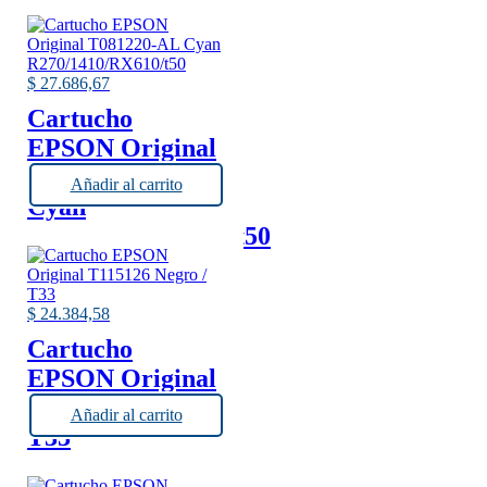
$
27.686,67
Cartucho
EPSON Original
T081220-AL
Añadir al carrito
Cyan
R270/1410/RX610/t50
$
24.384,58
Cartucho
EPSON Original
T115126 Negro /
Añadir al carrito
T33