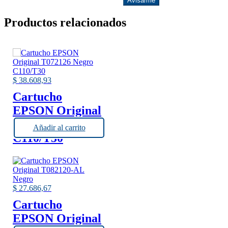
Avisarme
Productos relacionados
$
38.608,93
Cartucho
EPSON Original
T072126 Negro
Añadir al carrito
C110/T30
$
27.686,67
Cartucho
EPSON Original