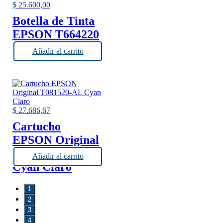
$
25.600,00
Botella de Tinta
EPSON T664220
Cyan
Añadir al carrito
$
27.686,67
Cartucho
EPSON Original
T081520-AL
Añadir al carrito
Cyan Claro
1
2
3
4