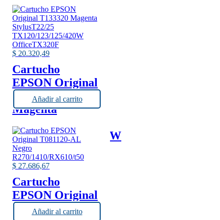
$
20.320,49
Cartucho
EPSON Original
T133320
Añadir al carrito
Magenta
StylusT22/25
TX120/123/125/420W
OfficeTX320F
$
27.686,67
Cartucho
EPSON Original
T081120-AL
Añadir al carrito