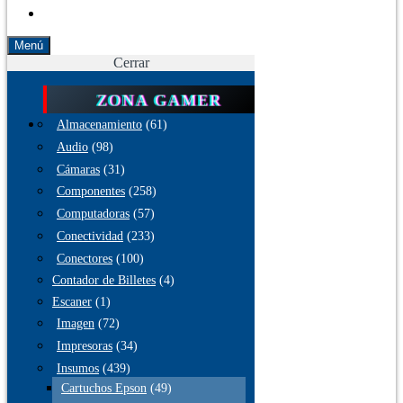
Menú
Cerrar
ZONA GAMER
Almacenamiento
(61)
Audio
(98)
Cámaras
(31)
Componentes
(258)
Computadoras
(57)
Conectividad
(233)
Conectores
(100)
Contador de Billetes
(4)
Escaner
(1)
Imagen
(72)
Impresoras
(34)
Insumos
(439)
Cartuchos Epson
(49)