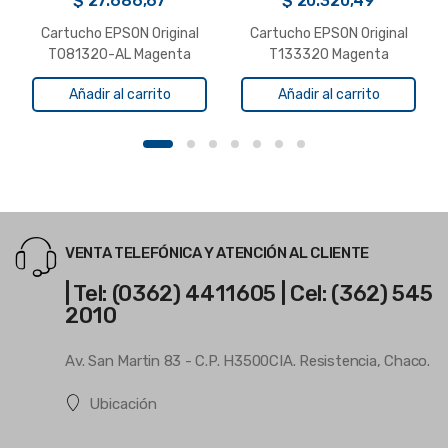
$
27.686,67
$
20.320,49
Cartucho EPSON Original
Cartucho EPSON Original
T081320-AL Magenta
T133320 Magenta
R270/1410/RX610/t50
StylusT22/25
Añadir al carrito
Añadir al carrito
TX120/123/125/420W
OfficeTX320F
VENTA TELEFÓNICA Y ATENCIÓN AL CLIENTE
| Tel: (0362) 4411605 | Cel: (362) 545
2010
Av. San Martin 83 - C.P. H3500CIA. Resistencia, Chaco.
Ubicación