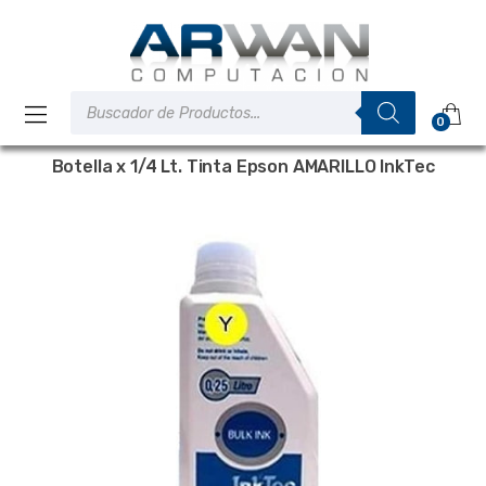
Saltar
Saltar
a
al
la
contenido
navegación
Búsqueda
de
0
productos
Botella x 1/4 Lt. Tinta Epson AMARILLO InkTec