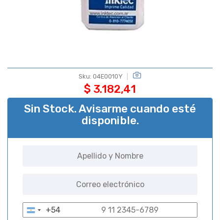
Sku:
04E0010Y
$
3.182,41
Sin Stock. Avisarme cuando esté
disponible.
+54
A