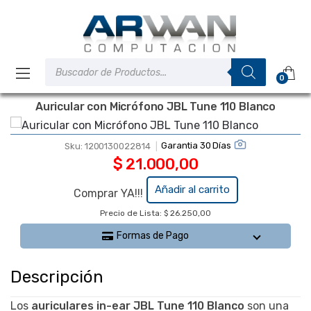
Saltar
Saltar
a
al
la
contenido
navegación
Búsqueda
de
0
productos
Auricular con Micrófono JBL Tune 110 Blanco
Garantia 30 Días
Sku:
1200130022814
$
21.000,00
Añadir al carrito
Comprar YA!!!
Auricular
Precio de Lista: $ 26.250,00
con
Micrófono
Formas de Pago
JBL Tune
110
Descripción
Blanco
cantidad
Los
auriculares in-ear JBL Tune 110 Blanco
son una