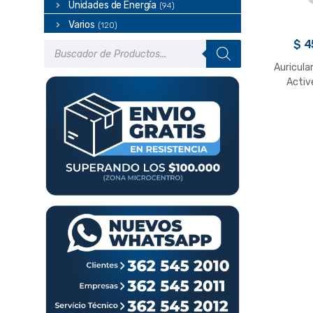
Unidades de Energía
(94)
Varios
(120)
Búsqueda
$
4
de
productos
Auricula
Activ
Xiaom