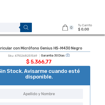
Tu Carrito
0
$ 0,00
ricular con Micrófono Genius HS-M430 Negro
Garantia 30 Días
Sku:
4710268251569
$
5.366,77
Sin Stock. Avisarme cuando esté
disponible.