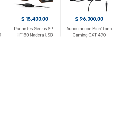
$
18.400,00
$
96.000,00
$
Parlantes Genius SP-
Auricular con Micrófono
Parla
0
HF180 Madera USB
Gaming GXT 490
HF8
Fayzo 7.1 TRUST USB
Negro