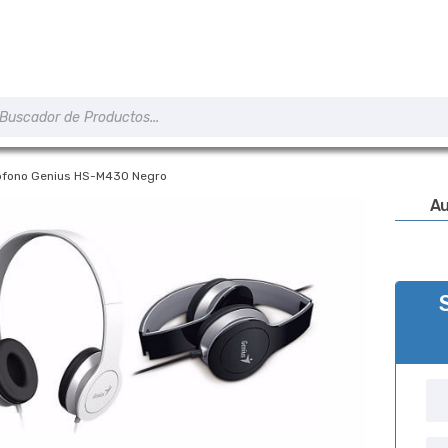
úsqueda
e
roductos
rófono Genius HS-M430 Negro
Au