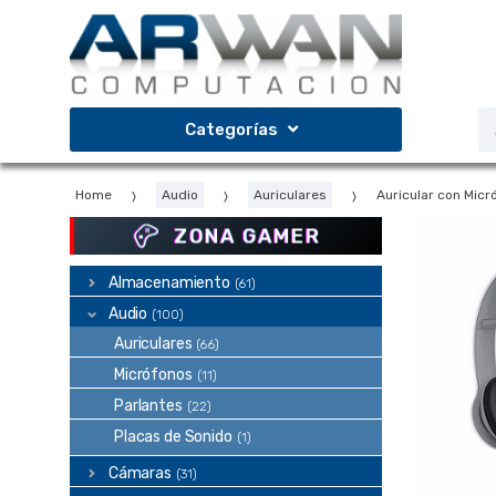
Saltar
Saltar
a
al
la
contenido
navegación
B
Categorías
d
p
Home
Audio
Auriculares
Auricular con Mic
ZONA GAMER
Almacenamiento
(61)
Audio
(100)
Auriculares
(66)
Micrófonos
(11)
Parlantes
(22)
Placas de Sonido
(1)
Cámaras
(31)