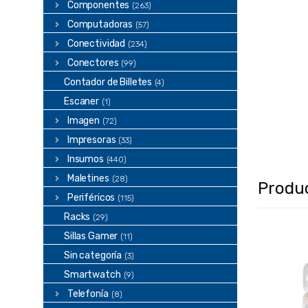
Componentes
(263)
Computadoras
(57)
Conectividad
(234)
Conectores
(99)
Contador de Billetes
(4)
Escaner
(1)
Imagen
(72)
Impresoras
(33)
Insumos
(440)
Maletines
(28)
Produ
Periféricos
(115)
Racks
(29)
Sillas Gamer
(11)
Sin categoría
(3)
Smartwatch
(9)
Telefonía
(8)