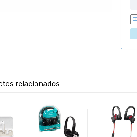
i
ctos relacionados