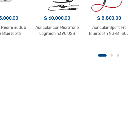
5.000,00
$
60.000,00
$
8.800,00
r Redmi Buds 6
Auricular con Micrófono
Auricular Sport Fit
e Bluetooth
Logitech h390 USB
Bluetooth NG-BT30
i MI Blanco
Noganet