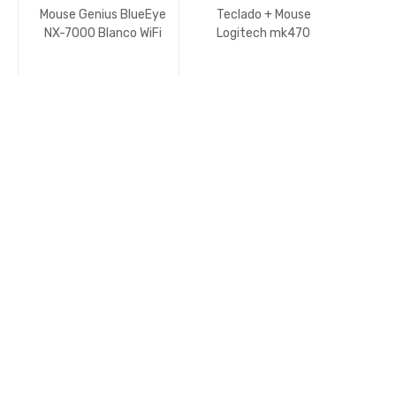
Mouse Genius BlueEye
Teclado + Mouse
Te
NX-7000 Blanco WiFi
Logitech mk470
Me
Bluetooh
GXT