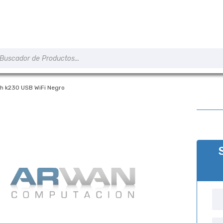
úsqueda
e
roductos
ch k230 USB WiFi Negro