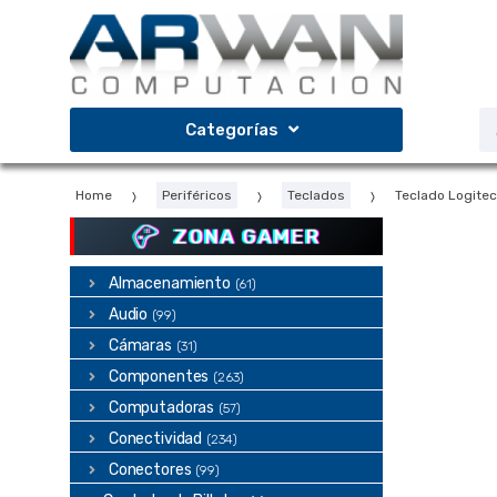
Saltar
Saltar
a
al
la
contenido
navegación
B
Categorías
d
p
Home
Periféricos
Teclados
Teclado Logite
ZONA GAMER
Almacenamiento
(61)
Audio
(99)
Cámaras
(31)
Componentes
(263)
Computadoras
(57)
Conectividad
(234)
Conectores
(99)