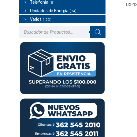
Telefonía
(8)
DX-12
Unidades de Energía
(94)
Varios
(120)
Búsqueda
de
productos