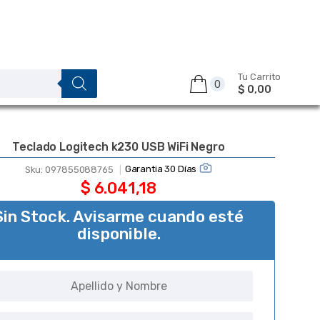
Tu Carrito
0
$ 0,00
Teclado Logitech k230 USB WiFi Negro
Garantia 30 Días
Sku:
097855088765
$
6.041,18
Sin Stock. Avisarme cuando esté
disponible.