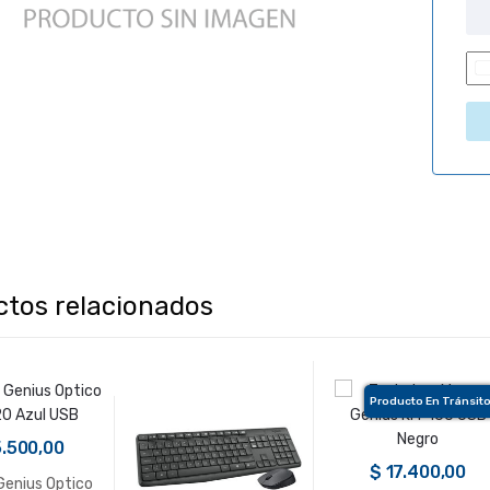
i
ctos relacionados
Producto En Tránsit
.500,00
$
17.400,00
Genius Optico