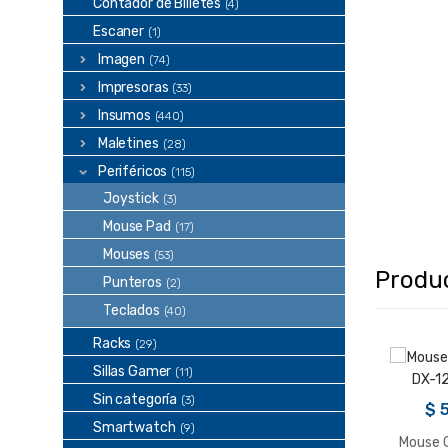
Contador de Billetes
(4)
Escaner
(1)
Imagen
(74)
Impresoras
(33)
Insumos
(440)
Maletines
(28)
Periféricos
(115)
Joystick
(3)
Mouse Pad
(17)
Mouses
(53)
Produ
Punteros
(2)
Teclados
(40)
Racks
(29)
Sillas Gamer
(11)
Sin categoría
(3)
$
5
Smartwatch
(9)
Mouse 