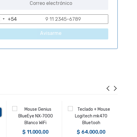
+54
A
r
Avisarme
g
e
n
t
n
a
+
5
4
o
$
11.000,00
$
64.000,00
$