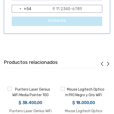
+54
A
r
Avisarme
g
e
n
t
i
n
a
Productos relacionados
+
5
4
$
38.400,00
$
18.000,00
Puntero Laser Genius WiFi
Mouse Logitech Optico