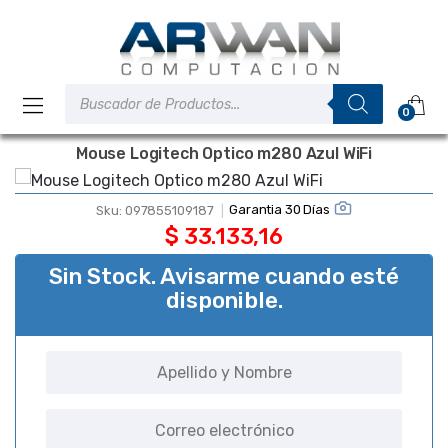
Saltar
Saltar
a
al
la
contenido
navegación
Búsqueda
de
0
productos
Mouse Logitech Optico m280 Azul WiFi
Garantia 30 Días
Sku:
097855109187
$
33.133,16
Sin Stock. Avisarme cuando esté
disponible.