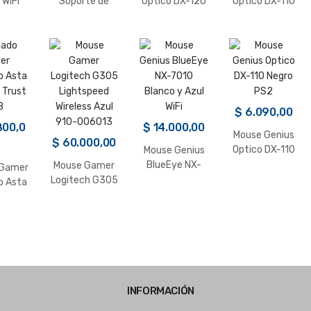
 WiFi
Soporte de
Optico DX-120
Optico DX-110
ointer
Mano en Gel de
Negro USB
Negro USB
0
Silicona Negro
$
6.090,00
800,0
$
14.000,00
Mouse Genius
$
60.000,00
Optico DX-110
Mouse Genius
Negro PS2
BlueEye NX-
Mouse Gamer
 Gamer
7010 Blanco y
Logitech G305
o Asta
Azul WiFi
Lightspeed
Trust
Wireless Azul
B
910-006013
INFORMACIÓN