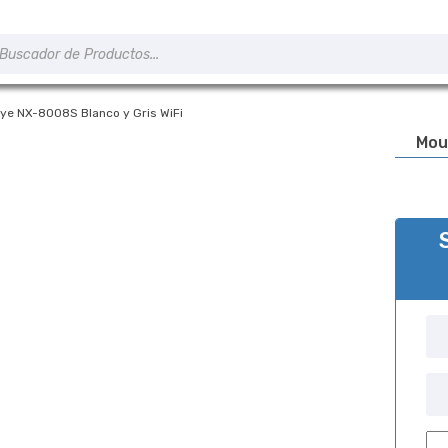
úsqueda
e
roductos
ye NX-8008S Blanco y Gris WiFi
Mou