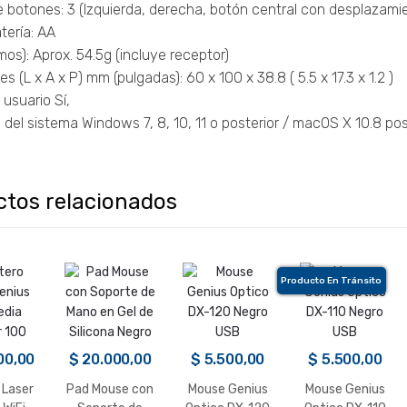
 botones: 3 (Izquierda, derecha, botón central con desplazamie
tería: AA
os): Aprox. 54.5g (incluye receptor)
s (L x A x P) mm (pulgadas): 60 x 100 x 38.8 ( 5.5 x 17.3 x 1.2 )
usuario Sí,
 del sistema Windows 7, 8, 10, 11 o posterior / macOS X 10.8 pos
ctos relacionados
Producto En Tránsito
00,00
$
20.000,00
$
5.500,00
$
5.500,00
 Laser
Pad Mouse con
Mouse Genius
Mouse Genius