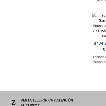
Genius
Media P
10
$
104.
0
Teclado
Mecanic
GXT865 
US
VENTA TELEFÓNICA Y ATENCIÓN
AL CLIENTE