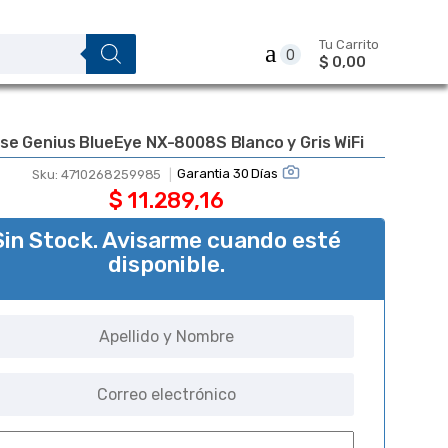
Tu Carrito
0
$ 0,00
se Genius BlueEye NX-8008S Blanco y Gris WiFi
Garantia 30 Días
Sku:
4710268259985
$
11.289,16
Sin Stock. Avisarme cuando esté
disponible.