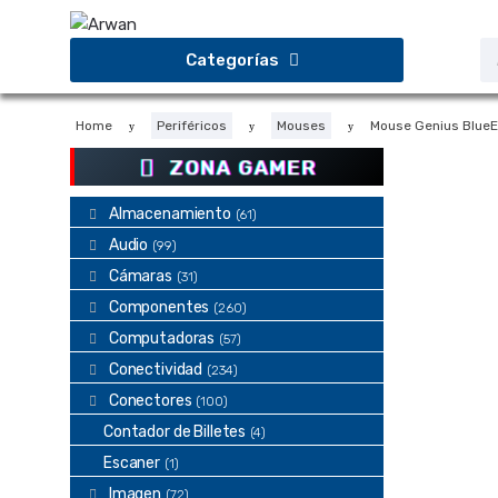
Saltar
Saltar
a
al
B
Categorías
d
la
contenido
p
navegación
Home
Periféricos
Mouses
Mouse Genius BlueE
ZONA GAMER
Almacenamiento
(61)
Audio
(99)
Cámaras
(31)
Componentes
(260)
Computadoras
(57)
Conectividad
(234)
Conectores
(100)
Contador de Billetes
(4)
Escaner
(1)
Imagen
(72)