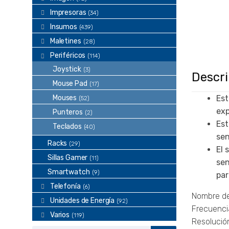
Impresoras
(34)
Insumos
(439)
Maletines
(28)
Periféricos
(114)
Joystick
(3)
Descr
Mouse Pad
(17)
Mouses
Est
(52)
exp
Punteros
(2)
Est
Teclados
(40)
sen
Racks
(29)
El 
Sillas Gamer
(11)
sen
Smartwatch
(9)
par
Telefonía
(6)
Nombre d
Unidades de Energía
(92)
Frecuenci
Varios
(119)
Resolución
Búsqueda