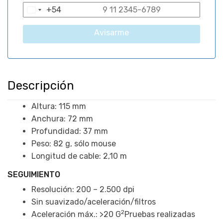
+54
A
r
Avisarme
g
e
n
t
Descripción
i
n
Altura: 115 mm
a
Anchura: 72 mm
+
Profundidad: 37 mm
5
Peso: 82 g, sólo mouse
4
Longitud de cable: 2,10 m
SEGUIMIENTO
Resolución: 200 – 2.500 dpi
Sin suavizado/aceleración/filtros
2
Aceleración máx.: >20 G
Pruebas realizadas