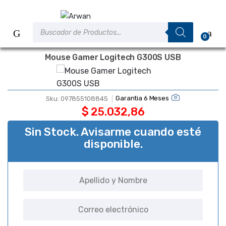
Saltar
Saltar
a
al
Búsqueda
la
contenido
de
0
productos
navegación
Mouse Gamer Logitech G300S USB
Garantia 6 Meses
Sku:
097855108845
$
25.032,86
Sin Stock. Avisarme cuando esté
disponible.