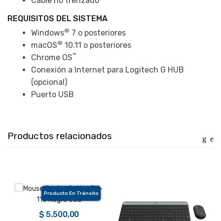
Cable no trenzado
REQUISITOS DEL SISTEMA
®
Windows
7 o posteriores
®
macOS
10.11 o posteriores
™
Chrome OS
Conexión a Internet para Logitech G HUB
(opcional)
Puerto USB
Productos relacionados
Producto En Tránsito
$
5.500,00