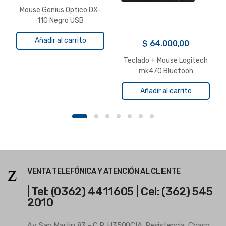
Mouse Genius Optico DX-
110 Negro USB
Añadir al carrito
$
64.000,00
Teclado + Mouse Logitech
mk470 Bluetooh
Añadir al carrito
VENTA TELEFÓNICA Y ATENCIÓN AL CLIENTE
| Tel: (0362) 4411605 | Cel: (362) 545
2010
Av. San Martin 83 - C.P. H3500CIA. Resistencia, Chaco.