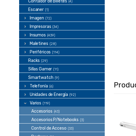
Contador de Billetes
(4)
Escaner
(1)
Imagen
(72)
Impresoras
(34)
Insumos
(439)
Maletines
(28)
Periféricos
(114)
Racks
(29)
Sillas Gamer
(11)
Smartwatch
(9)
Produ
Telefonía
(6)
Unidades de Energía
(92)
Varios
(119)
Accesorios
(43)
Accesorios P/Notebooks
(3)
Control de Acceso
(33)