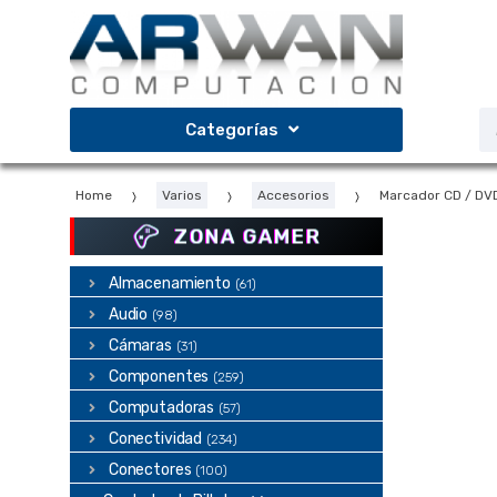
Saltar
Saltar
a
al
la
contenido
navegación
B
Categorías
d
p
Home
Varios
Accesorios
Marcador CD / DVD
ZONA GAMER
Almacenamiento
(61)
Audio
(98)
Cámaras
(31)
Componentes
(259)
Computadoras
(57)
Conectividad
(234)
Conectores
(100)