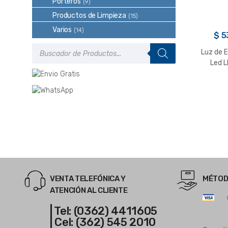
Porteros
(9)
Productos de Limpieza
(15)
Varios
(14)
$
5
Búsqueda
Luz de 
de
productos
Led 
VENTA TELEFÓNICA Y
MÉTOD
ATENCIÓN AL CLIENTE
| Tel: (0362) 4411605
| Cel: (362) 545 2010