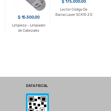
$
175.000,00
Adapt
Mi
Lector Código De
Barras Laser SC410 2 D
$
15.500,00
C/Base Automatico
USB
Limpieza – Limpiador
de Cabezales
Impresoras 1000cc
Compitt Kleen – Delta
DATA FISCAL