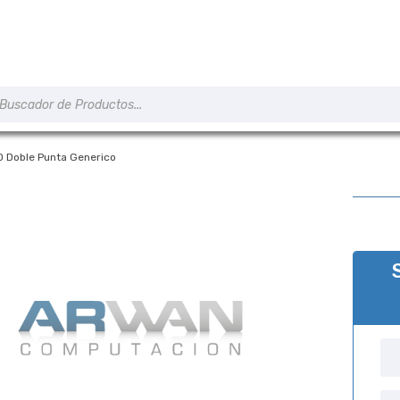
úsqueda
e
roductos
 Doble Punta Generico