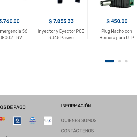
3.760,00
$
7.853,33
$
450,00
Emergencia 56
Inyector y Eyector POE
Plug Macho con
LDE002 TRV
RJ45 Pasivo
Bornera para UTP
INFORMACIÓN
OS DE PAGO
QUIENES SOMOS
CONTÁCTENOS