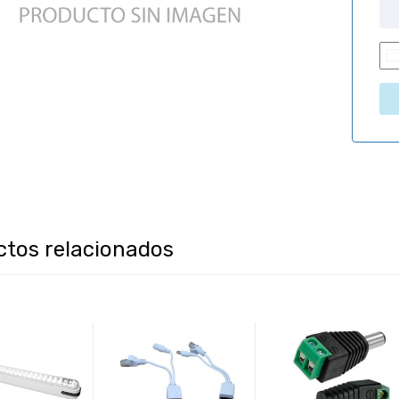
i
ctos relacionados