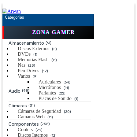
Saltar
Saltar
a
al
la
contenido
Categorías
navegación
ZONA GAMER
Almacenamiento
(61)
Discos Externos
(5)
DVDs
(1)
Memorias Flash
(11)
Nas
(23)
Pen Drives
(12)
Varios
(9)
Auriculares
(64)
Micrófonos
(11)
Audio
(98)
Parlantes
(22)
Placas de Sonido
(1)
Cámaras
(31)
Cámaras de Seguridad
(20)
Cámaras Web
(11)
Componentes
(258)
Coolers
(29)
Discos Internos
(12)