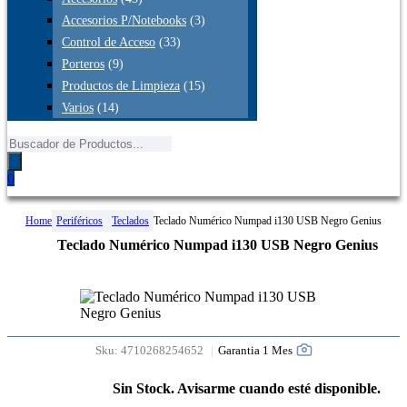
Accesorios P/Notebooks
(3)
Control de Acceso
(33)
Porteros
(9)
Productos de Limpieza
(15)
Varios
(14)
Búsqueda
de
productos
0
Home
Periféricos
Teclados
Teclado Numérico Numpad i130 USB Negro Genius
Teclado Numérico Numpad i130 USB Negro Genius
Garantia 1 Mes
Sku:
4710268254652
Sin Stock. Avisarme cuando esté disponible.