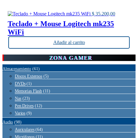
$
35.200,00
Teclado + Mouse Logitech mk235
WiFi
Añadir al carrito
ZONA GAMER
Almacenamiento
(61)
Discos Externos
(5)
DVDs
(1)
Memorias Flash
(11)
Nas
(23)
Pen Drives
(12)
Varios
(9)
Audio
(98)
Auriculares
(64)
Micrófonos
(11)