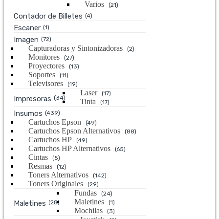
Varios
(21)
Contador de Billetes
(4)
Escaner
(1)
Imagen
(72)
Capturadoras y Sintonizadoras
(2)
Monitores
(27)
Proyectores
(13)
Soportes
(11)
Televisores
(19)
Laser
(17)
Impresoras
(34)
Tinta
(17)
Insumos
(439)
Cartuchos Epson
(49)
Cartuchos Epson Alternativos
(88)
Cartuchos HP
(49)
Cartuchos HP Alternativos
(65)
Cintas
(5)
Resmas
(12)
Toners Alternativos
(142)
Toners Originales
(29)
Fundas
(24)
Maletines
Maletines
(28)
(1)
Mochilas
(3)