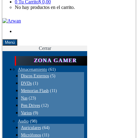
0
Tu Carrito
$ 0,00
No hay productos en el carrito.
Menú
Cerrar
ZONA GAMER
Almacenamiento
(61)
Discos Externos
(5)
DVDs
(1)
Memorias Flash
(11)
Nas
(23)
Pen Drives
(12)
Varios
(9)
Audio
(98)
Auriculares
(64)
Micrófonos
(11)