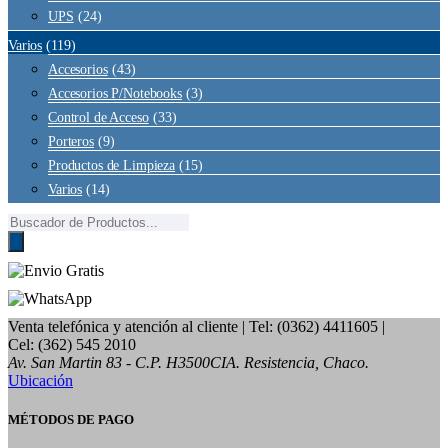
UPS
(24)
Varios
(119)
Accesorios
(43)
Accesorios P/Notebooks
(3)
Control de Acceso
(33)
Porteros
(9)
Productos de Limpieza
(15)
Varios
(14)
Búsqueda
de
productos
Venta telefónica y atención al cliente
| Tel: (0362) 4411605 |
Cel: (362) 545 2010
Av. San Martin 83 - C.P. H3500CIA. Resistencia, Chaco.
Ubicación
MÉTODOS DE PAGO