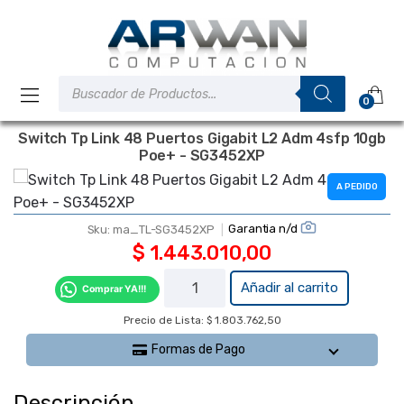
Saltar
Saltar
a
al
la
contenido
navegación
Búsqueda
de
0
productos
Switch Tp Link 48 Puertos Gigabit L2 Adm 4sfp 10gb
Poe+ - SG3452XP
A PEDIDO
Garantia n/d
Sku:
ma_TL-SG3452XP
$
1.443.010,00
Switch Tp
Añadir al carrito
Comprar YA!!!
Link 48
Precio de Lista: $ 1.803.762,50
Puertos
Gigabit L2
Formas de Pago
Adm 4sfp
10gb Poe+
Descripción