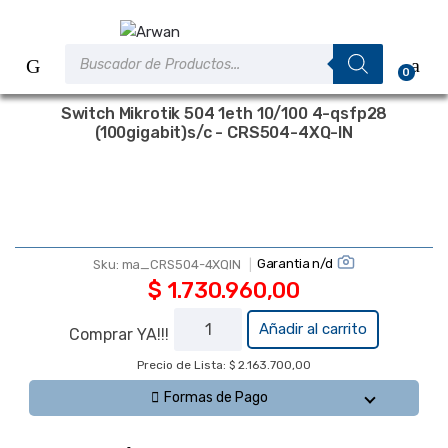
Saltar
Saltar
a
al
Búsqueda
la
contenido
de
0
productos
navegación
Switch Mikrotik 504 1eth 10/100 4-qsfp28
(100gigabit)s/c - CRS504-4XQ-IN
A PEDIDO
Garantia n/d
Sku:
ma_CRS504-4XQIN
$
1.730.960,00
Switch
Añadir al carrito
Comprar YA!!!
Mikrotik 504
Precio de Lista: $ 2.163.700,00
1eth 10/100 4-
qsfp28
Formas de Pago
(100gigabit)s/c
- CRS504-