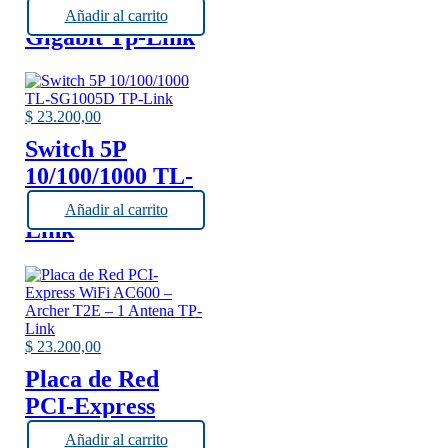
GPON B+
Añadir al carrito
Gigabit Tp-Link
$
23.200,00
Switch 5P
10/100/1000 TL-
SG1005D TP-
Añadir al carrito
Link
$
23.200,00
Placa de Red
PCI-Express
WiFi AC600 –
Añadir al carrito