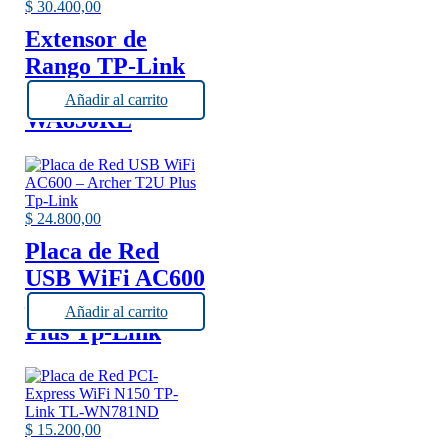
$
30.400,00
Extensor de
Rango TP-Link
N300 TL-
Añadir al carrito
WA850RE
$
24.800,00
Placa de Red
USB WiFi AC600
– Archer T2U
Añadir al carrito
Plus Tp-Link
$
15.200,00