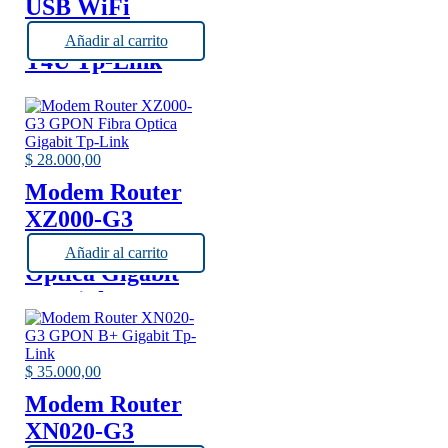
USB WiFi
AC1300 – Archer
Añadir al carrito
T4U Tp-Link
$
28.000,00
Modem Router
XZ000-G3
GPON Fibra
Añadir al carrito
Optica Gigabit
Tp-Link
$
35.000,00
Modem Router
XN020-G3