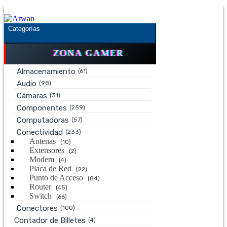
Saltar
Saltar
a
al
la
contenido
Categorías
navegación
ZONA GAMER
Almacenamiento
(61)
Audio
(98)
Cámaras
(31)
Componentes
(259)
Computadoras
(57)
Conectividad
(233)
Antenas
(10)
Extensores
(2)
Modem
(4)
Placa de Red
(22)
Punto de Acceso
(84)
Router
(45)
Switch
(66)
Conectores
(100)
Contador de Billetes
(4)