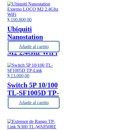
$
100.800,00
Ubiquiti
Nanostation
Externo LOCO
Añadir al carrito
M2 2.4Ghz WiFi
$
13.000,00
Switch 5P 10/100
TL-SF1005D TP-
Link
Añadir al carrito