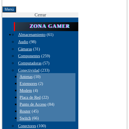
Menú
Cerrar
ZONA GAMER
Almacenamiento
(61)
Audio
(98)
Cámaras
(31)
Componentes
(259)
Computadoras
(57)
Conectividad
(233)
Antenas
(10)
Extensores
(2)
Modem
(4)
Placa de Red
(22)
Punto de Acceso
(84)
Router
(45)
Switch
(66)
Conectores
(100)