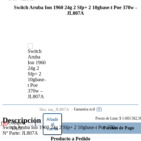
Switch Aruba Ion 1960 24g 2 Sfp+ 2 10gbase-t Poe 370w -
JL807A
A PEDIDO
Garantia n/d
Sku:
ma_JL807A
Descripción
Precio de Lista: $ 1.603.562,5
Añadir
,00
Comprar
Switch
al
Switch Aruba Ion 1960 24g 2 Sfp+ 2 10gbase-t Poe 370w
Formas de Pago
YA!!!
carrito
Aruba
Nº Parte: JL807A
Ion 1960
Producto a Pedido
24g 2