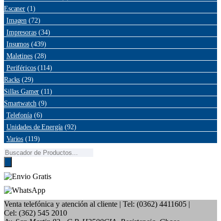
Escaner
(1)
Imagen
(72)
Impresoras
(34)
Insumos
(439)
Maletines
(28)
Periféricos
(114)
Racks
(29)
Sillas Gamer
(11)
Smartwatch
(9)
Telefonía
(6)
Unidades de Energía
(92)
Varios
(119)
Búsqueda
de
productos
Venta telefónica y atención al cliente
| Tel: (0362) 4411605 |
Cel: (362) 545 2010