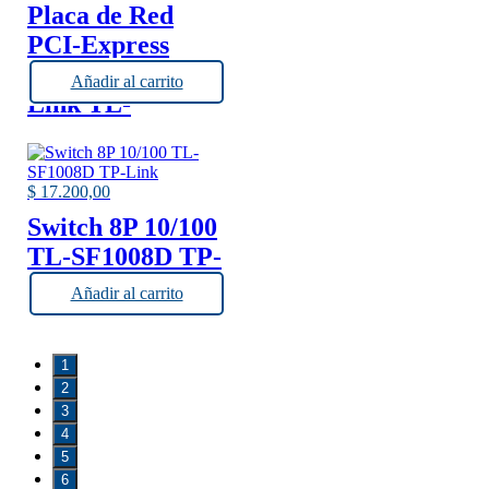
Placa de Red
PCI-Express
WiFi N150 TP-
Añadir al carrito
Link TL-
WN781ND
$
17.200,00
Switch 8P 10/100
TL-SF1008D TP-
Link
Añadir al carrito
1
2
3
4
5
6