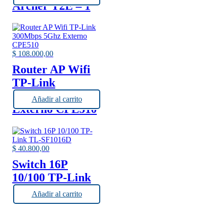
Archer T2E – 1
Antena TP-Link
$
108.000,00
Router AP Wifi
TP-Link
300Mbps 5Ghz
Añadir al carrito
Externo CPE510
$
40.800,00
Switch 16P
10/100 TP-Link
TL-SF1016D
Añadir al carrito