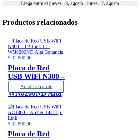
Llega entre el jueves 13, agosto - lunes 17, agosto
Sfp+ 2
10gbase-
t Poe
Productos relacionados
370w -
JL807A
cantidad
$
32.800,00
Placa de Red
USB WiFi N300 –
TP-Link TL-
Añadir al carrito
WN8200ND Alta
Ganancia
$
32.800,00
Placa de Red