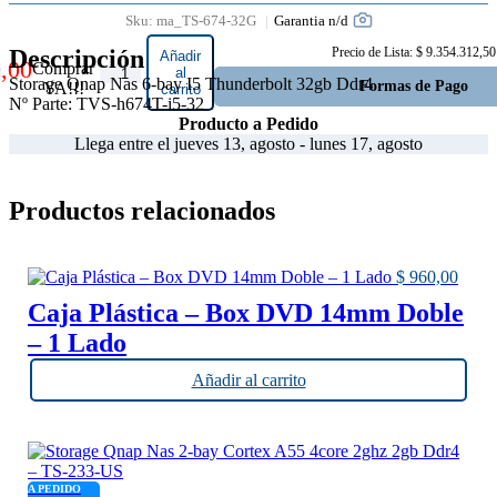
Garantia n/d
Sku:
ma_TS-674-32G
Descripción
Precio de Lista: $ 9.354.312,50
Añadir
,00
Comprar
Storage
al
Storage Qnap Nas 6-bay I5 Thunderbolt 32gb Ddr4
Formas de Pago
YA!!!
carrito
Qnap Nas
Nº Parte: TVS-h674T-i5-32
6-bay I5
Producto a Pedido
Thunderbolt
Llega entre el jueves 13, agosto - lunes 17, agosto
32gb Ddr4 -
TVS-
h674T-i5-
Productos relacionados
32 cantidad
$
960,00
Caja Plástica – Box DVD 14mm Doble
– 1 Lado
Añadir al carrito
A PEDIDO