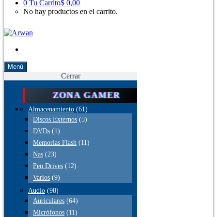
0
Tu Carrito
$ 0,00
No hay productos en el carrito.
Menú
Cerrar
ZONA GAMER
Almacenamiento
(61)
Discos Externos
(5)
DVDs
(1)
Memorias Flash
(11)
Nas
(23)
Pen Drives
(12)
Varios
(9)
Audio
(98)
Auriculares
(64)
Micrófonos
(11)