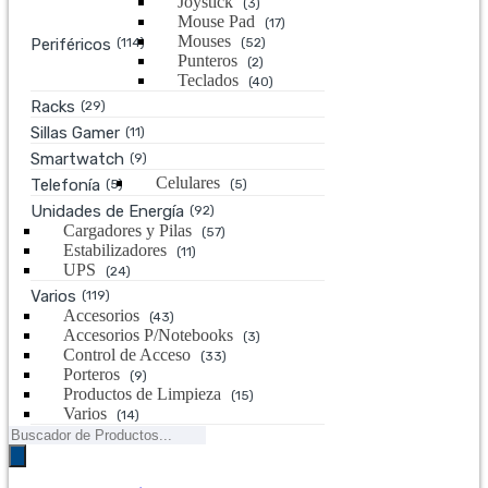
Joystick
(3)
Mouse Pad
(17)
Mouses
Periféricos
(114)
(52)
Punteros
(2)
Teclados
(40)
Racks
(29)
Sillas Gamer
(11)
Smartwatch
(9)
Celulares
Telefonía
(5)
(5)
Unidades de Energía
(92)
Cargadores y Pilas
(57)
Estabilizadores
(11)
UPS
(24)
Varios
(119)
Accesorios
(43)
Accesorios P/Notebooks
(3)
Control de Acceso
(33)
Porteros
(9)
Productos de Limpieza
(15)
Varios
(14)
Búsqueda
de
productos