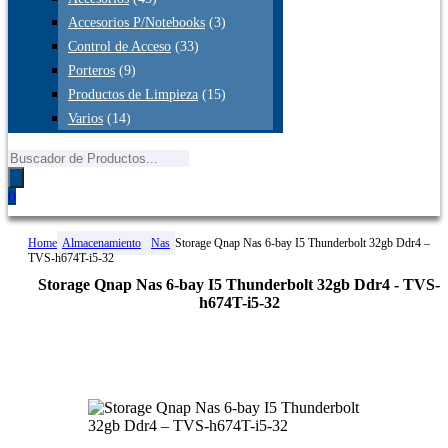
Accesorios P/Notebooks
(3)
Control de Acceso
(33)
Porteros
(9)
Productos de Limpieza
(15)
Varios
(14)
Búsqueda
de
productos
0
Home
Almacenamiento
Nas
Storage Qnap Nas 6-bay I5 Thunderbolt 32gb Ddr4 –
TVS-h674T-i5-32
Storage Qnap Nas 6-bay I5 Thunderbolt 32gb Ddr4 - TVS-
h674T-i5-32
A PEDIDO