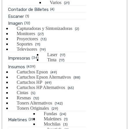
Varios
(21)
Contador de Billetes
(4)
Escaner
(1)
Imagen
(72)
Capturadoras y Sintonizadoras
(2)
Monitores
(27)
Proyectores
(13)
Soportes
(11)
Televisores
(19)
Laser
(17)
Impresoras
(34)
Tinta
(17)
Insumos
(439)
Cartuchos Epson
(49)
Cartuchos Epson Alternativos
(88)
Cartuchos HP
(49)
Cartuchos HP Alternativos
(65)
Cintas
(5)
Resmas
(12)
Toners Alternativos
(142)
Toners Originales
(29)
Fundas
(24)
Maletines
Maletines
(28)
(1)
Mochilas
(3)