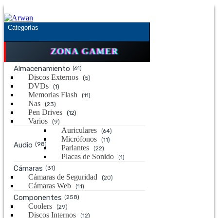
Saltar
Saltar
a
al
la
contenido
Categorías
navegación
ZONA GAMER
Almacenamiento
(61)
Discos Externos
(5)
DVDs
(1)
Memorias Flash
(11)
Nas
(23)
Pen Drives
(12)
Varios
(9)
Auriculares
(64)
Micrófonos
(11)
Audio
(98)
Parlantes
(22)
Placas de Sonido
(1)
Cámaras
(31)
Cámaras de Seguridad
(20)
Cámaras Web
(11)
Componentes
(258)
Coolers
(29)
Discos Internos
(12)