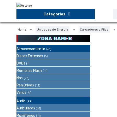
Saltar
Saltar
a
al
B
Categorías
d
la
contenido
p
navegación
Home
Unidades de Energía
Cargadores y Pilas
ZONA GAMER
Almacenamiento
(61)
Discos Externos
(5)
DVDs
(1)
Memorias Flash
(11)
Nas
(23)
Pen Drives
(12)
Varios
(9)
Audio
(99)
Auriculares
(65)
Micrófonos
(11)