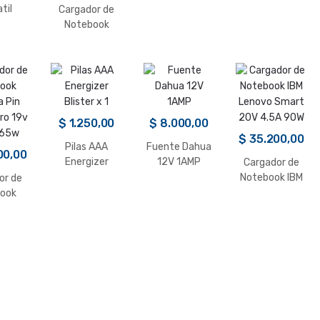
Microvolt H
til
Cargador de
2000 TRV
bank
Notebook
Primo
Lenovo PIN
 Eco
YOGA 20v
3.25a 65w
Amarillo
$
1.250,00
$
8.000,00
$
35.200,00
Pilas AAA
Fuente Dahua
00,00
Energizer
12V 1AMP
Cargador de
Blister x 1
Notebook IBM
or de
Lenovo Smart
ook
20V 4.5A 90W
a Pin
ro 19v
 65w