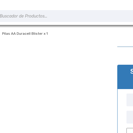
úsqueda
e
roductos
Pilas AA Duracell Blister x 1