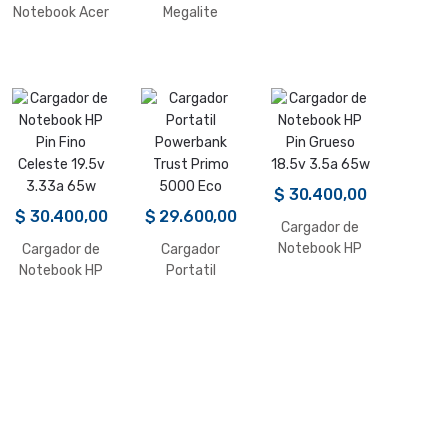
Notebook Acer
Megalite
Pin Punta
Lenovo (Ficha
Negra 19V 65W
Rectangular
3.42A
Amarilla)
$
30.400,00
$
30.400,00
$
29.600,00
Cargador de
Notebook HP
Cargador de
Cargador
Pin Grueso
Notebook HP
Portatil
18.5v 3.5a 65w
Pin Fino
Powerbank
Celeste 19.5v
Trust Primo
3.33a 65w
5000 Eco