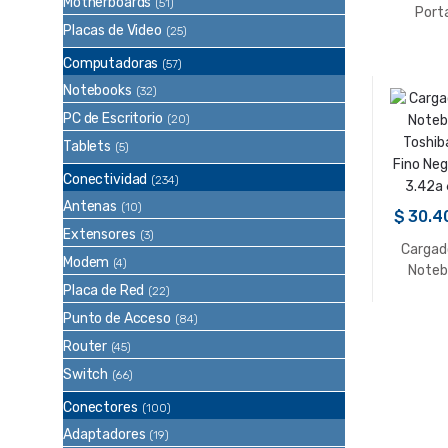
Motherboards
(51)
Porta
Placas de Video
(25)
Power
Trust 
Computadoras
(57)
15000
Notebooks
(32)
PC de Escritorio
(20)
Tablets
(5)
Conectividad
(234)
Antenas
(10)
$
30.4
Extensores
(3)
Cargad
Modem
(4)
Noteb
Placa de Red
Toshib
(22)
Fino Neg
Punto de Acceso
(84)
3.42a
Router
(45)
Switch
(66)
Conectores
(100)
Adaptadores
(19)