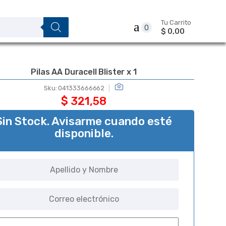
Tu Carrito
0
$ 0,00
Pilas AA Duracell Blister x 1
Sku:
041333666662
$
321,58
Sin Stock. Avisarme cuando esté
disponible.