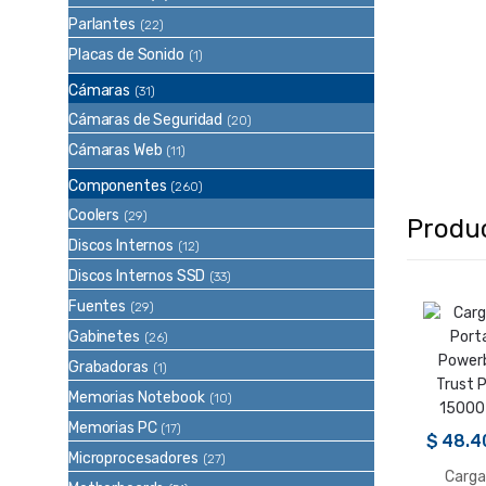
Parlantes
(22)
Placas de Sonido
(1)
Cámaras
(31)
Cámaras de Seguridad
(20)
Cámaras Web
(11)
Componentes
(260)
Coolers
(29)
Produ
Discos Internos
(12)
Discos Internos SSD
(33)
Fuentes
(29)
Gabinetes
(26)
Grabadoras
(1)
Memorias Notebook
(10)
Memorias PC
(17)
$
48.4
Microprocesadores
(27)
Carga