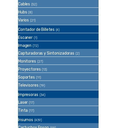
Cables
(52)
Hubs
(8)
Varios
(21)
Contador de Billetes
(4)
Escaner
(1)
Imagen
(72)
Capturadoras y Sintonizadoras
(2)
Monitores
(27)
Proyectores
(13)
Soportes
(11)
Televisores
(19)
Impresoras
(34)
Laser
(17)
Tinta
(17)
Insumos
(439)
Cartuchos Epson
(49)