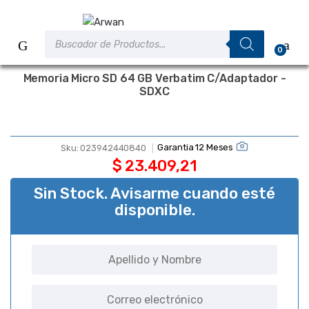
Saltar
Saltar
a
al
Búsqueda
la
contenido
de
0
productos
navegación
Memoria Micro SD 64 GB Verbatim C/Adaptador -
SDXC
Garantia 12 Meses
Sku:
023942440840
$
23.409,21
Sin Stock. Avisarme cuando esté
disponible.