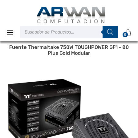
Saltar
Saltar
a
al
la
contenido
navegación
Búsqueda
de
0
productos
Fuente Thermaltake 750W TOUGHPOWER GF1 - 80
Plus Gold Modular