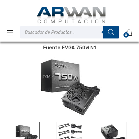
Saltar
Saltar
a
al
la
contenido
navegación
Búsqueda
de
0
productos
Fuente EVGA 750W N1