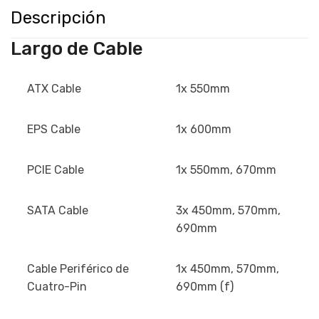
t
Descripción
i
n
Largo de Cable
a
+
ATX Cable
1x 550mm
5
4
EPS Cable
1x 600mm
PCIE Cable
1x 550mm, 670mm
SATA Cable
3x 450mm, 570mm,
690mm
Cable Periférico de
1x 450mm, 570mm,
Cuatro-Pin
690mm (f)