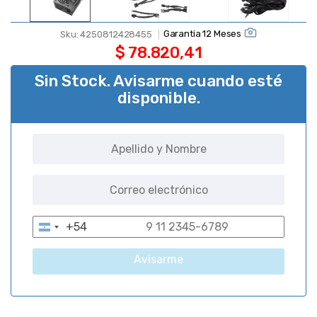
Garantia 12 Meses
Sku:
4250812428455
$
78.820,41
Sin Stock. Avisarme cuando esté
disponible.
+54
A
r
Avisarme
g
e
n