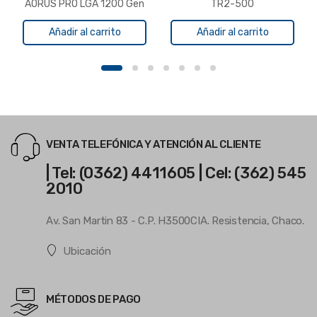
AORUS PRO LGA 1200 Gen
TR2-500
11 DDR4
Añadir al carrito
Añadir al carrito
VENTA TELEFÓNICA Y ATENCIÓN AL CLIENTE
| Tel: (0362) 4411605 | Cel: (362) 545
2010
Av. San Martin 83 - C.P. H3500CIA. Resistencia, Chaco.
Ubicación
MÉTODOS DE PAGO