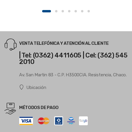
VENTA TELEFÓNICA Y ATENCIÓN AL CLIENTE
| Tel: (0362) 4411605 | Cel: (362) 545
2010
Av. San Martin 83 - C.P. H3500CIA. Resistencia, Chaco.
Ubicación
MÉTODOS DE PAGO