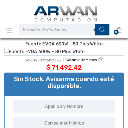
Saltar
Saltar
a
al
la
contenido
navegación
Búsqueda
de
0
productos
Fuente EVGA 600W - 80 Plus White
Garantia 12 Meses
Sku:
4250812418333
$
71.492,42
Sin Stock. Avisarme cuando esté
disponible.