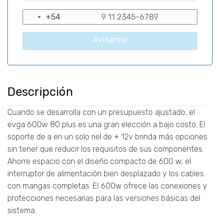
+54
A
r
Avisarme
g
e
n
t
Descripción
i
n
Cuando se desarrolla con un presupuesto ajustado, el
a
evga 600w 80 plus es una gran elección a bajo costo. El
+
soporte de a en un solo riel de + 12v brinda más opciones
5
sin tener que reducir los requisitos de sus componentes.
4
Ahorre espacio con el diseño compacto de 600 w, el
interruptor de alimentación bien desplazado y los cables
con mangas completas. El 600w ofrece las conexiones y
protecciones necesarias para las versiones básicas del
sistema.