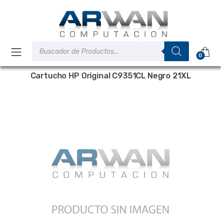
Saltar
Saltar
a
al
la
contenido
navegación
Búsqueda
de
0
productos
Cartucho HP Original C9351CL Negro 21XL