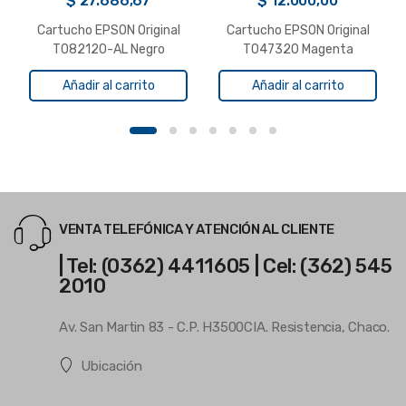
$
27.686,67
$
12.000,00
Cartucho EPSON Original
Cartucho EPSON Original
T082120-AL Negro
T047320 Magenta
C63/83/85
Añadir al carrito
Añadir al carrito
CX3500/4500/6300/650
0
VENTA TELEFÓNICA Y ATENCIÓN AL CLIENTE
| Tel: (0362) 4411605 | Cel: (362) 545
2010
Av. San Martin 83 - C.P. H3500CIA. Resistencia, Chaco.
Ubicación