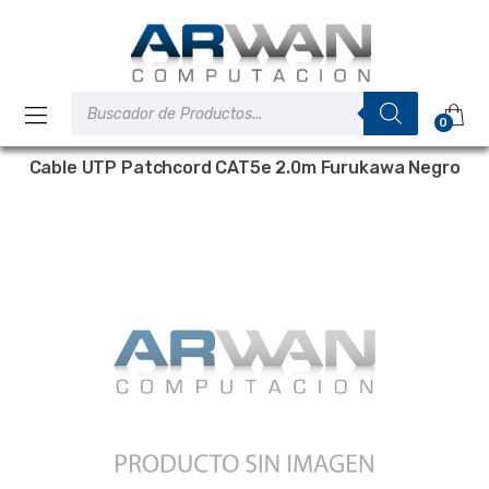
Saltar
Saltar
a
al
la
contenido
navegación
Búsqueda
de
0
productos
Cable UTP Patchcord CAT5e 2.0m Furukawa Negro