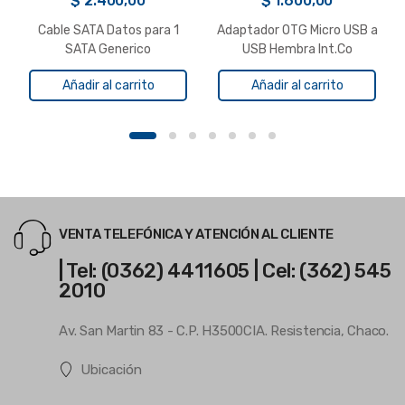
$
2.400,00
$
1.600,00
Cable SATA Datos para 1
Adaptador OTG Micro USB a
SATA Generico
USB Hembra Int.Co
Añadir al carrito
Añadir al carrito
VENTA TELEFÓNICA Y ATENCIÓN AL CLIENTE
| Tel: (0362) 4411605 | Cel: (362) 545
2010
Av. San Martin 83 - C.P. H3500CIA. Resistencia, Chaco.
Ubicación