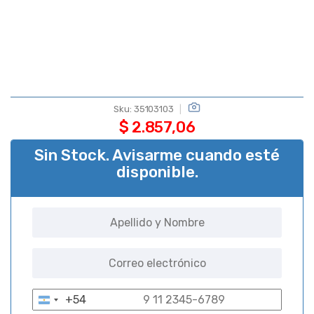
Sku:
35103103
$
2.857,06
Sin Stock. Avisarme cuando esté
disponible.
+54
A