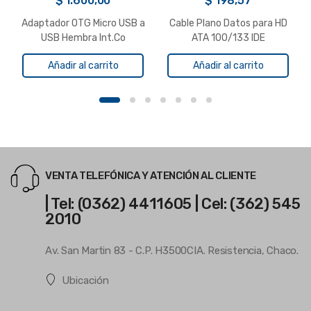
$
1.600,00
$
198,57
Adaptador OTG Micro USB a
Cable Plano Datos para HD
USB Hembra Int.Co
ATA 100/133 IDE
Añadir al carrito
Añadir al carrito
VENTA TELEFÓNICA Y ATENCIÓN AL CLIENTE
| Tel: (0362) 4411605 | Cel: (362) 545
2010
Av. San Martin 83 - C.P. H3500CIA. Resistencia, Chaco.
Ubicación