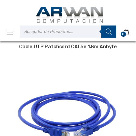
Saltar
Saltar
a
al
la
contenido
navegación
Búsqueda
de
0
productos
Cable UTP Patchcord CAT5e 1.8m Anbyte