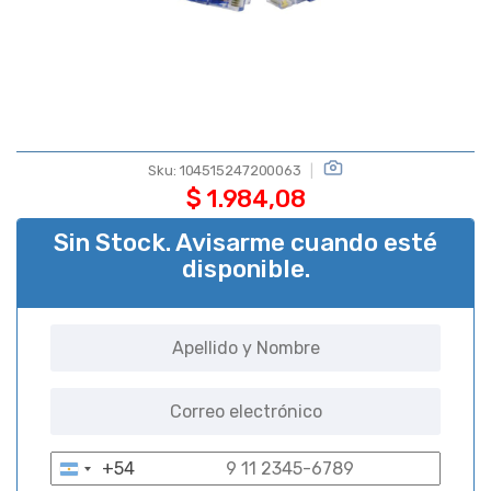
Sku:
104515247200063
$
1.984,08
Sin Stock. Avisarme cuando esté
disponible.
+54
A