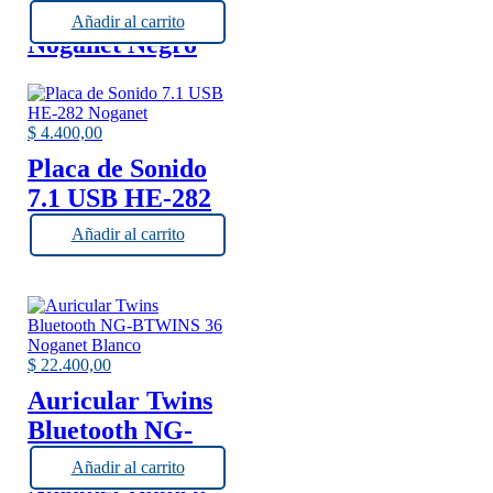
BTWINS 50
Añadir al carrito
Noganet Negro
$
4.400,00
Placa de Sonido
7.1 USB HE-282
Noganet
Añadir al carrito
$
22.400,00
Auricular Twins
Bluetooth NG-
BTWINS 36
Añadir al carrito
Noganet Blanco