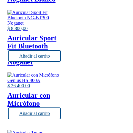
$
8.800,00
Auricular Sport
Fit Bluetooth
NG-BT300
Añadir al carrito
Noganet
$
26.400,00
Auricular con
Micrófono
Genius HS-400A
Añadir al carrito