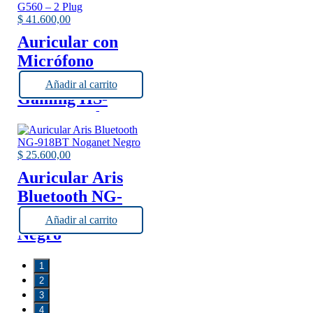
$
41.600,00
Auricular con
Micrófono
Genius GX
Añadir al carrito
Gaming HS-
G560 – 2 Plug
$
25.600,00
Auricular Aris
Bluetooth NG-
918BT Noganet
Añadir al carrito
Negro
1
2
3
4