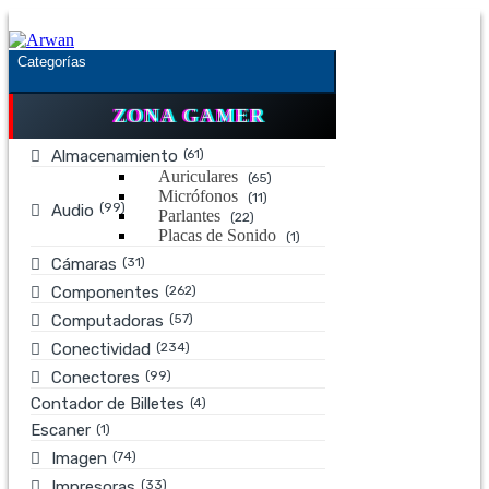
Saltar
Saltar
a
al
la
contenido
Categorías
navegación
ZONA GAMER
(61)
Almacenamiento
Auriculares
(65)
Micrófonos
(11)
(99)
Audio
Parlantes
(22)
Placas de Sonido
(1)
(31)
Cámaras
(262)
Componentes
(57)
Computadoras
(234)
Conectividad
(99)
Conectores
Contador de Billetes
(4)
Escaner
(1)
(74)
Imagen
(33)
Impresoras