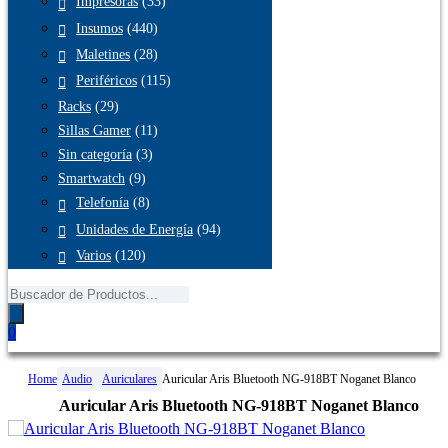
Impresoras
(33)
Insumos
(440)
Maletines
(28)
Periféricos
(115)
Racks
(29)
Sillas Gamer
(11)
Sin categoría
(3)
Smartwatch
(9)
Telefonía
(8)
Unidades de Energía
(94)
Varios
(120)
Búsqueda
de
productos
0
Home
Audio
Auriculares
Auricular Aris Bluetooth NG-918BT Noganet Blanco
Auricular Aris Bluetooth NG-918BT Noganet Blanco