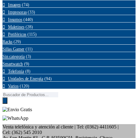
Imagen
(74)
Impresoras
(33)
Insumos
(440)
Maletines
(28)
Periféricos
(115)
Racks
(29)
Sillas Gamer
(11)
Sin categoría
(3)
Smartwatch
(9)
Telefonía
(8)
Unidades de Energía
(94)
Varios
(120)
Búsqueda
de
productos
Venta telefónica y atención al cliente
| Tel: (0362) 4411605 |
Cel: (362) 545 2010
Av. San Martin 83 - C.P. H3500CIA. Resistencia, Chaco.