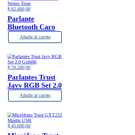
$
82.400,00
Parlante
Bluetooth Caro
Negro Trust
Añadir al carrito
$
59.200,00
Parlantes Trust
Javv RGB Set 2.0
Gxt606
Añadir al carrito
$
45.600,00