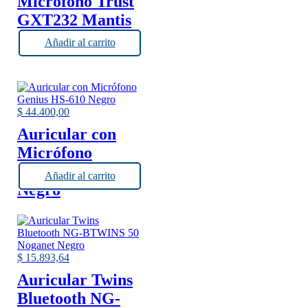
Micrófono Trust
GXT232 Mantis
USB
Añadir al carrito
$
44.400,00
Auricular con
Micrófono
Genius HS-610
Añadir al carrito
Negro
$
15.893,64
Auricular Twins
Bluetooth NG-