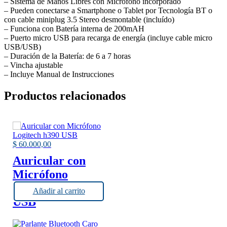
– Sistema de Manos Libres con Micrófono incorporado
– Pueden conectarse a Smartphone o Tablet por Tecnología BT o
con cable miniplug 3.5 Stereo desmontable (incluído)
– Funciona con Batería interna de 200mAH
– Puerto micro USB para recarga de energía (incluye cable micro
USB/USB)
– Duración de la Batería: de 6 a 7 horas
– Vincha ajustable
– Incluye Manual de Instrucciones
Productos relacionados
$
60.000,00
Auricular con
Micrófono
Logitech h390
Añadir al carrito
USB