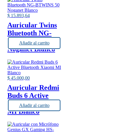
$
15.893,64
Auricular Twins
Bluetooth NG-
BTWINS 50
Añadir al carrito
Noganet Blanco
$
45.000,00
Auricular Redmi
Buds 6 Active
Bluetooth Xiaomi
Añadir al carrito
MI Blanco