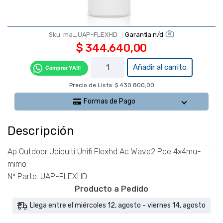
Garantia n/d
Sku:
ma_UAP-FLEXHD
$
344.640,00
Ap
Añadir al carrito
Comprar YA!!!
Outdoor
Precio de Lista: $ 430.800,00
Ubiquiti
Unifi
Formas de Pago
Flexhd
Ac
Descripción
Wave2
Poe
Ap Outdoor Ubiquiti Unifi Flexhd Ac Wave2 Poe 4x4mu-
4x4mu-
mimo
mimo -
Nº Parte: UAP-FLEXHD
UAP-
Producto a Pedido
FLEXHD
Llega entre el miércoles 12, agosto - viernes 14, agosto
cantidad