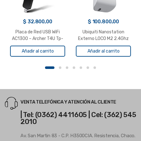
$
32.800,00
$
100.800,00
Placa de Red USB WiFi
Ubiquiti Nanostation
AC1300 – Archer T4U Tp-
Externo LOCO M2 2.4Ghz
Link
WiFi
Añadir al carrito
Añadir al carrito
VENTA TELEFÓNICA Y ATENCIÓN AL CLIENTE
| Tel: (0362) 4411605 | Cel: (362) 545
2010
Av. San Martin 83 - C.P. H3500CIA. Resistencia, Chaco.