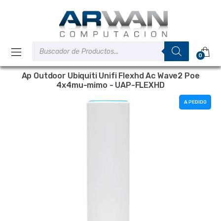
Saltar
Saltar
a
al
la
contenido
navegación
Búsqueda
de
0
productos
Ap Outdoor Ubiquiti Unifi Flexhd Ac Wave2 Poe
4x4mu-mimo - UAP-FLEXHD
A PEDIDO