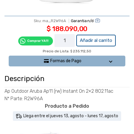
Garantia n/d
Sku:
ma_R2W96A
$
188.090,00
Ap
Añadir al carrito
Comprar YA!!!
Outdoor
Precio de Lista: $ 235.112,50
Aruba
Ap11 (rw)
Formas de Pago
Instant
On 2x2
Descripción
802.11ac
-
Ap Outdoor Aruba Ap11 (rw) Instant On 2×2 802.11ac
R2W96A
Nº Parte: R2W96A
cantidad
Producto a Pedido
Llega entre el jueves 13, agosto - lunes 17, agosto