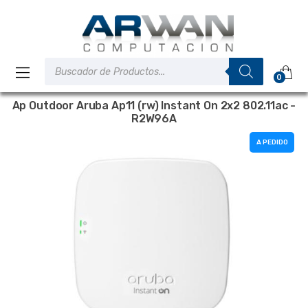
Saltar
Saltar
a
al
la
contenido
navegación
Búsqueda
de
0
productos
Ap Outdoor Aruba Ap11 (rw) Instant On 2x2 802.11ac -
R2W96A
A PEDIDO