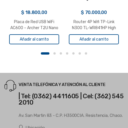
$
18.800,00
$
70.000,00
Placa de Red USB WiFi
Router 4P Wifi TP-Link
AC600 – Archer T2U Nano
N300 TL-WR841HP High
Tp-Link
Power
Añadir al carrito
Añadir al carrito
VENTA TELEFÓNICA Y ATENCIÓN AL CLIENTE
| Tel: (0362) 4411605 | Cel: (362) 545
2010
Av. San Martin 83 - C.P. H3500CIA. Resistencia, Chaco.
Ubicación